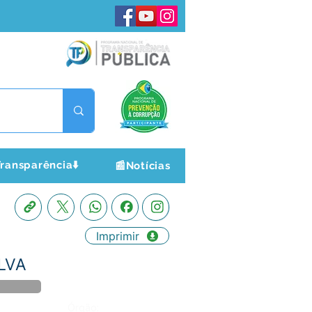
ransparência⬇️
📰Notícias
Imprimir
LVA
Órgão: