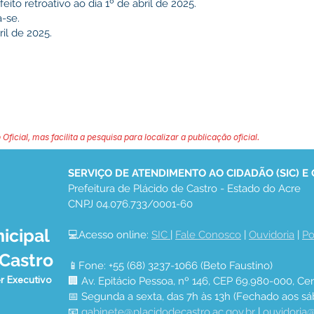
ito retroativo ao dia 1º de abril de 2025.
-se.
il de 2025.
 Oficial, mas facilita a pesquisa para localizar a publicação oficial.
SERVIÇO DE ATENDIMENTO AO CIDADÃO (SIC) E
Prefeitura de Plácido de Castro - Estado do Acre
CNPJ 04.076.733/0001-60
icipal
💻Acesso online: 
SIC 
| 
Fale Conosco
 | 
Ouvidoria
 | 
Po
 Castro
📱Fone: +55 (68) 3237-1066 (Beto Faustino)
r Executivo
🏢 Av. Epitácio Pessoa, nº 146, CEP 69.980-000, Cen
📅 Segunda a sexta, das 7h às 13h (Fechado aos sá
📧 
gabinete@placidodecastro.ac.gov.br
 | 
ouvidoria@