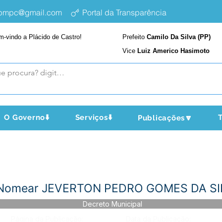
epmpc@gmail.com
Portal da Transparência
m-vindo a Plácido de Castro!
Prefeito
Camilo Da Silva (PP)
Vice
Luiz Americo Hasimoto
O Governo⬇️
Serviços⬇️
T
Publicações🔽
- Nomear JEVERTON PEDRO GOMES DA SI
Decreto Municipal
Página da Publicação:
Data da Publicação: