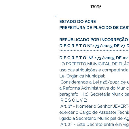
13995
ESTADO DO ACRE
PREFEITURA DE PLÁCIDO DE CA
REPUBLICADO POR INCORREÇÃO
D E C R E T O N° 173/2025, DE 2
************************************************
D E C R E T O Nº 173/2025, DE 02
O PREFEITO MUNICIPAL DE PLÁCID
uso das atribuições e competências
Lei Orgânica Municipal;
Considerando a Lei 928/2024 de 
a Reforma Administrativa do Municí
parágrafo I, I.b), Secretaria Municip
R E S O L V E:
Art. 1º - Nomear o Senhor JEVE
exercer o Cargo de Assessor Técni
ligado a Secretário Municipal de Agr
Art. 2º - Este Decreto entra em vi