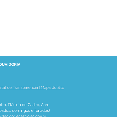
 OUVIDORIA
rtal de Transparência
 | 
Mapa do Site
tro, Plácido de Castro, Acre
bados, domingos e feriados)
placidodecastro.ac.gov.br