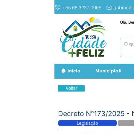
+55 68 3237 1066
gabinet
Olá, Be
🏠 Início
Município⬇️
Voltar
Decreto N°173/2025 
Legislação
Número do Diário: