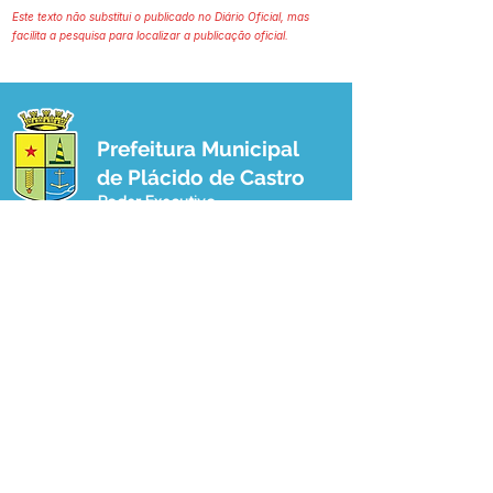
Este texto não substitui o publicado no Diário Oficial, mas
facilita a pesquisa para localizar a publicação oficial.
Prefeitura Municipal
de Plácido de Castro
Poder Executivo
SERVIÇO DE ATENDIMENTO AO 
CIDADÃO (SIC) E OUVIDORIA
Prefeitura de Plácido de Castro - Estado 
do Acre
CNPJ 04.076.733/0001-60
💻Acesso online: 
SIC 
| 
Fale Conosco
 | 
Ouvidoria
 | 
Portal de Transparência
 | 
Mapa do Site