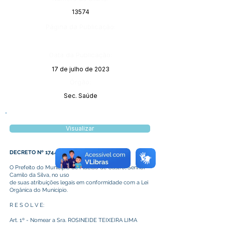
13574
Página da Publicação:
Data da Publicação:
17 de julho de 2023
Órgão:
Sec. Saúde
Visualizar
DECRETO Nº 174/2023
O Prefeito do Município de Plácido de Castro, Senhor
Camilo da Silva, no uso
de suas atribuições legais em conformidade com a Lei
Orgânica do Município.
R E S O L V E:
Art. 1º - Nomear a Sra. ROSINEIDE TEIXEIRA LIMA