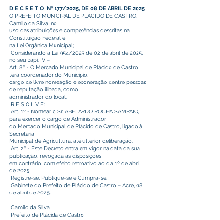
******
D E C R E T O Nº 177/2025, DE 08 DE ABRIL DE 2025
O PREFEITO MUNICIPAL DE PLÁCIDO DE CASTRO,
Camilo da Silva, no
uso das atribuições e competências descritas na
Constituição Federal e
na Lei Orgânica Municipal;
Considerando a Lei 954/2025 de 02 de abril de 2025,
no seu capi. IV –
Art. 8º - O Mercado Municipal de Plácido de Castro
terá coordenador do Município,
cargo de livre nomeação e exoneração dentre pessoas
de reputação ilibada, como
administrador do local.
R E S O L V E:
Art. 1º - Nomear o Sr. ABELARDO ROCHA SAMPAIO,
para exercer o cargo de Administrador
do Mercado Municipal de Plácido de Castro, ligado à
Secretaria
Municipal de Agricultura, até ulterior deliberação.
Art. 2º - Este Decreto entra em vigor na data da sua
publicação, revogada as disposições
em contrário, com efeito retroativo ao dia 1º de abril
de 2025.
Registre-se, Publique-se e Cumpra-se.
Gabinete do Prefeito de Plácido de Castro – Acre, 08
de abril de 2025.
Camilo da Silva
Prefeito de Plácida de Castro