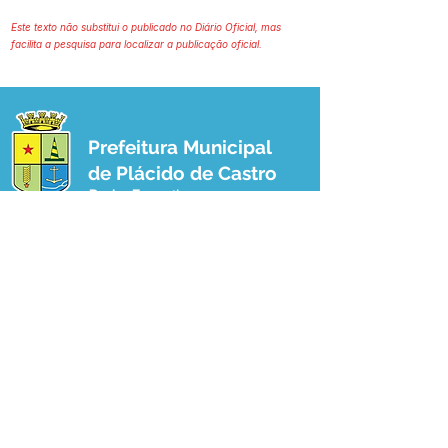
Este texto não substitui o publicado no Diário Oficial, mas
facilita a pesquisa para localizar a publicação oficial.
Prefeitura Municipal
de Plácido de Castro
Poder Executivo
SERVIÇO DE ATENDIMENTO AO 
CIDADÃO (SIC) E OUVIDORIA
Prefeitura de Plácido de Castro - Estado 
do Acre
CNPJ 04.076.733/0001-60
💻Acesso online: 
SIC 
| 
Fale Conosco
 | 
Ouvidoria
 | 
Portal de Transparência
 | 
Mapa do Site