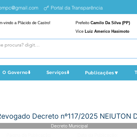
epmpc@gmail.com
Portal da Transparência
m-vindo a Plácido de Castro!
Prefeito
Camilo Da Silva (PP)
Vice
Luiz Americo Hasimoto
O Governo⬇️
Serviços⬇️
T
Publicações🔽
 Revogado Decreto nº117/2025 NEIUTON
Decreto Municipal
Página da Publicação:
Data da Publicação: