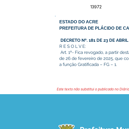
13972
ESTADO DO ACRE
PREFEITURA DE PLÁCIDO DE C
DECRETO Nº. 181 DE 23 DE ABRIL
R E S O L V E:
Art. 1º- Fica revogado, a partir des
de 26 de fevereiro de 2025, que
a função Gratificada – FG – 1.
Este texto não substitui o publicado no Diário