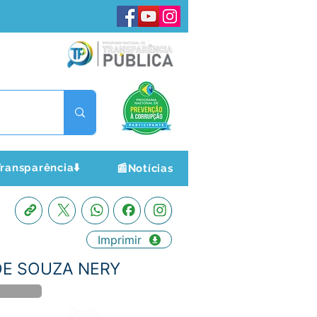
ransparência⬇️
📰Notícias
Imprimir
 DE SOUZA NERY
Órgão: