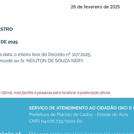
26 de fevereiro de 2025
ASTRO
 DE 2025
ta data, o inteiro teor do Decreto nº 117/2025,
 concede ao Sr. NEIUTON DE SOUZA NERY
 Oficial, mas facilita a pesquisa para localizar a publicação oficial.
SERVIÇO DE ATENDIMENTO AO CIDADÃO (SIC) E
Prefeitura de Plácido de Castro - Estado do Acre
CNPJ 04.076.733/0001-60