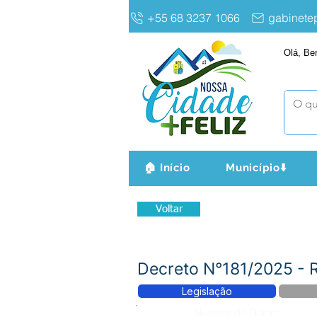
+55 68 3237 1066
gabinet
Olá, Be
🏠 Início
Município⬇️
Voltar
Decreto N°181/2025 -
Legislação
Número do Diário: