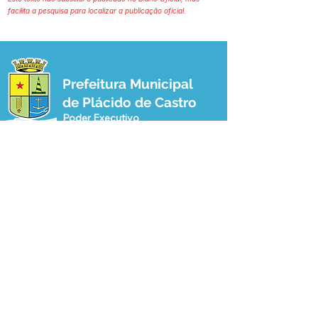
facilita a pesquisa para localizar a publicação oficial.
Prefeitura Municipal
de Plácido de Castro
Poder Executivo
SERVIÇO DE ATENDIMENTO AO 
CIDADÃO (SIC) E OUVIDORIA
Prefeitura de Plácido de Castro - Estado 
do Acre
CNPJ 04.076.733/0001-60
💻Acesso online: 
SIC 
| 
Fale Conosco
 | 
Ouvidoria
 | 
Portal de Transparência
 | 
Mapa do Site
📱Fone: +55 (68) 3237-1066 (Beto 