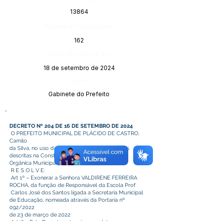
13864
Página da Publicação:
162
Data da Publicação:
18 de setembro de 2024
Órgão:
Gabinete do Prefeito
DECRETO Nº 204 DE 16 DE SETEMBRO DE 2024
O PREFEITO MUNICIPAL DE PLÁCIDO DE CASTRO,
Camilo
da Silva, no uso das atribuições e competências
descritas na Constituição Federal e na Lei
Orgânica Municipal;
R E S O L V E:
Art 1º – Exonerar a Senhora VALDIRENE FERREIRA
ROCHA, da função de Responsável da Escola Prof
Carlos José dos Santos ligada a Secretaria Municipal
de Educação, nomeada através da Portaria nº
092/2022
de 23 de março de 2022