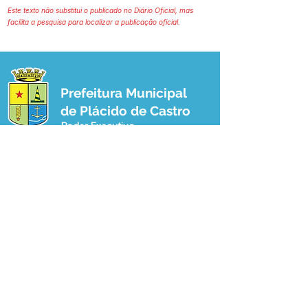
Este texto não substitui o publicado no Diário Oficial, mas
facilita a pesquisa para localizar a publicação oficial.
Prefeitura Municipal
de Plácido de Castro
Poder Executivo
SERVIÇO DE ATENDIMENTO AO 
CIDADÃO (SIC) E OUVIDORIA
Prefeitura de Plácido de Castro - Estado 
do Acre
CNPJ 04.076.733/0001-60
💻Acesso online: 
SIC 
| 
Fale Conosco
 | 
Ouvidoria
 | 
Portal de Transparência
 | 
Mapa do Site