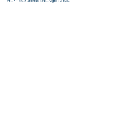
Art2º – Este Decreto entra vigor na data