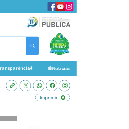
ransparência⬇️
📰Notícias
Imprimir
Órgão: