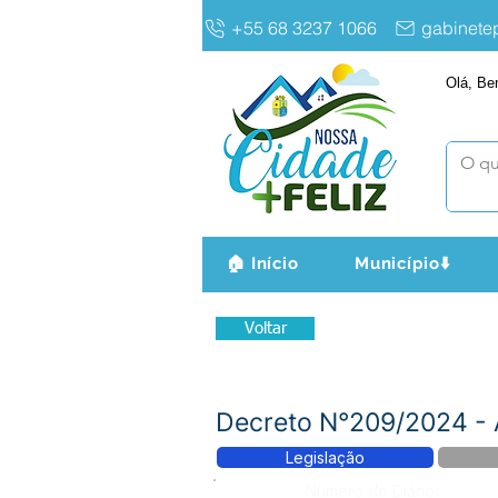
+55 68 3237 1066
gabinet
Olá, Be
🏠 Início
Município⬇️
Voltar
Decreto N°209/2024 - 
Legislação
Número do Diário: