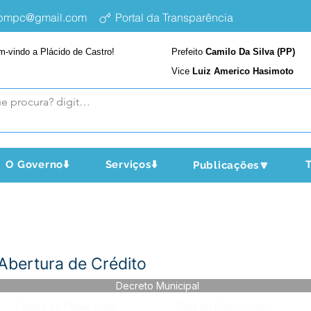
epmpc@gmail.com
Portal da Transparência
m-vindo a Plácido de Castro!
Prefeito
Camilo Da Silva (PP)
Vice
Luiz Americo Hasimoto
O Governo⬇️
Serviços⬇️
T
Publicações🔽
Abertura de Crédito
Decreto Municipal
Página da Publicação:
Data da Publicação: