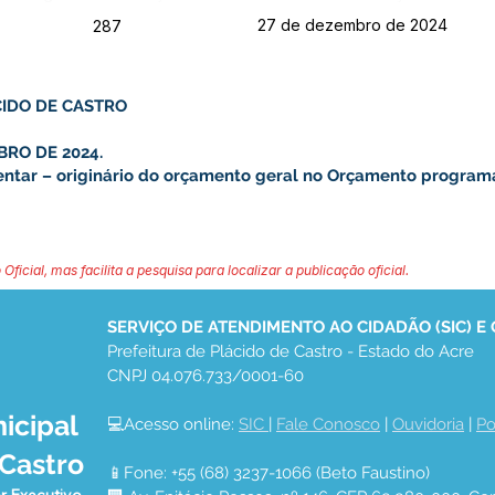
27 de dezembro de 2024
287
CIDO DE CASTRO
BRO DE 2024.
entar – originário do orçamento geral no Orçamento program
 Oficial, mas facilita a pesquisa para localizar a publicação oficial.
SERVIÇO DE ATENDIMENTO AO CIDADÃO (SIC) E
Prefeitura de Plácido de Castro - Estado do Acre
CNPJ 04.076.733/0001-60
icipal
💻Acesso online: 
SIC 
| 
Fale Conosco
 | 
Ouvidoria
 | 
Po
 Castro
📱Fone: +55 (68) 3237-1066 (Beto Faustino)