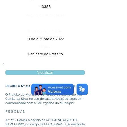
13388
Página da Publicação:
Data da Publicação:
11 de outubro de 2022
Órgão:
Gabinete do Prefeito
Visualizar
DECRETO Nº 212/2022, DE 04 DE OUTUBRO DE 2022
O Prefeito do Município de Plácido de Castro, Senhor
Camilo da Silva, no uso de suas atribuições legais em
conformidade com a Lei Orgânica do Município.
R E S O L V E:
Art. 1º - Demitir a pedido a Sra. OCIENE ALVES DA
SILVA FERRO, do cargo de FISIOTERAPEUTA, matrícula