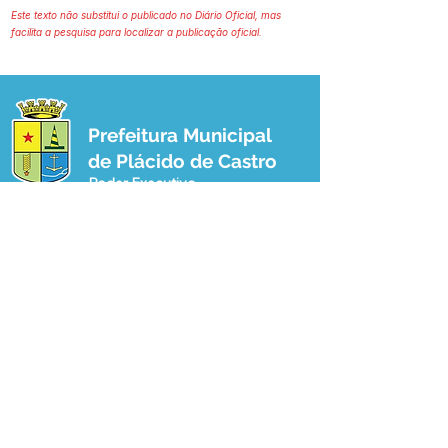
Este texto não substitui o publicado no Diário Oficial, mas
facilita a pesquisa para localizar a publicação oficial.
Prefeitura Municipal
de Plácido de Castro
Poder Executivo
SERVIÇO DE ATENDIMENTO AO 
CIDADÃO (SIC) E OUVIDORIA
Prefeitura de Plácido de Castro - Estado 
do Acre
CNPJ 04.076.733/0001-60
💻Acesso online: 
SIC 
| 
Fale Conosco
 | 
Ouvidoria
 | 
Portal de Transparência
 | 
Mapa do Site