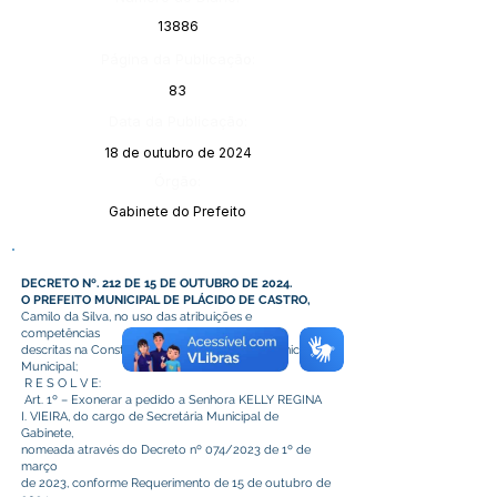
13886
Página da Publicação:
83
Data da Publicação:
18 de outubro de 2024
Órgão:
Gabinete do Prefeito
DECRETO Nº. 212 DE 15 DE OUTUBRO DE 2024.
O PREFEITO MUNICIPAL DE PLÁCIDO DE CASTRO,
Camilo da Silva, no uso das atribuições e
competências
descritas na Constituição Federal e na Lei Orgânica
Municipal;
R E S O L V E:
Art. 1º – Exonerar a pedido a Senhora KELLY REGINA
I. VIEIRA, do cargo de Secretária Municipal de
Gabinete,
nomeada através do Decreto nº 074/2023 de 1º de
março
de 2023, conforme Requerimento de 15 de outubro de