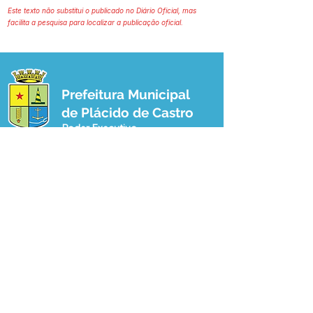
Este texto não substitui o publicado no Diário Oficial, mas
facilita a pesquisa para localizar a publicação oficial.
Prefeitura Municipal
de Plácido de Castro
Poder Executivo
SERVIÇO DE ATENDIMENTO AO 
CIDADÃO (SIC) E OUVIDORIA
Prefeitura de Plácido de Castro - Estado 
do Acre
CNPJ 04.076.733/0001-60
💻Acesso online: 
SIC 
| 
Fale Conosco
 | 
Ouvidoria
 | 
Portal de Transparência
 | 
Mapa do Site