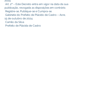
2024.
Art. 2º – Este Decreto entra em vigor na data da sua
publicação, revogada as disposições em contrário.
Registre-se, Publique-se e Cumpra-se.
Gabinete do Prefeito de Plácido de Castro – Acre,
15 de outubro de 2024.
Camilo da Silva
Prefeito de Plácida de Castro