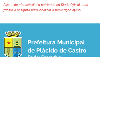
Este texto não substitui o publicado no Diário Oficial, mas
facilita a pesquisa para localizar a publicação oficial.
Prefeitura Municipal
de Plácido de Castro
Poder Executivo
SERVIÇO DE ATENDIMENTO AO 
CIDADÃO (SIC) E OUVIDORIA
Prefeitura de Plácido de Castro - Estado 
do Acre
CNPJ 04.076.733/0001-60
💻Acesso online: 
SIC 
| 
Fale Conosco
 | 
Ouvidoria
 | 
Portal de Transparência
 | 
Mapa do Site