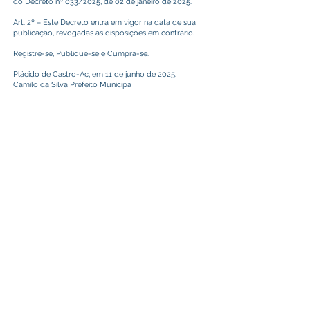
do Decreto nº 033/2025, de 02 de janeiro de 2025.
Art. 2º – Este Decreto entra em vigor na data de sua
publicação, revogadas as disposições em contrário.
Registre-se, Publique-se e Cumpra-se.
Plácido de Castro-Ac, em 11 de junho de 2025.
Camilo da Silva Prefeito Municipa