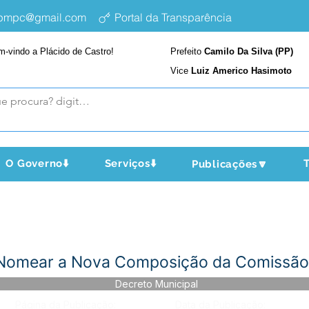
epmpc@gmail.com
Portal da Transparência
m-vindo a Plácido de Castro!
Prefeito
Camilo Da Silva (PP)
Vice
Luiz Americo Hasimoto
O Governo⬇️
Serviços⬇️
T
Publicações🔽
Nomear a Nova Composição da Comissão 
Decreto Municipal
Página da Publicação:
Data da Publicação: