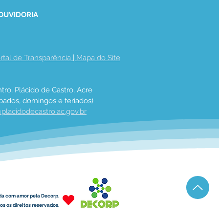
 OUVIDORIA
rtal de Transparência
 | 
Mapa do Site
tro, Plácido de Castro, Acre
bados, domingos e feriados)
placidodecastro.ac.gov.br
da com amor pela Decorp.
s os direitos reservados.