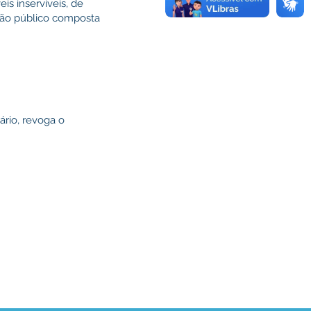
s inservíveis, de
ilão público composta
ário, revoga o