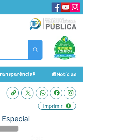
ransparência⬇️
📰Notícias
Imprimir
Especial
Órgão: