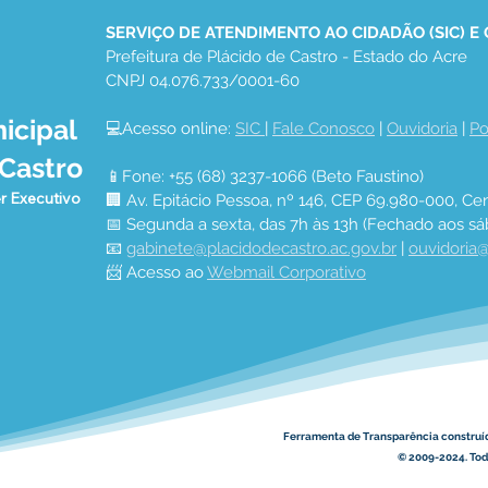
SERVIÇO DE ATENDIMENTO AO CIDADÃO (SIC) E
Prefeitura de Plácido de Castro - Estado do Acre
CNPJ 04.076.733/0001-60
icipal
💻Acesso online: 
SIC 
| 
Fale Conosco
 | 
Ouvidoria
 | 
Po
 Castro
📱Fone: +55 (68) 3237-1066 (Beto Faustino)
r Executivo
🏢 Av. Epitácio Pessoa, nº 146, CEP 69.980-000, Cen
📅 Segunda a sexta, das 7h às 13h (Fechado aos sá
📧 
gabinete@placidodecastro.ac.gov.br
 | 
ouvidoria@
📨 Acesso ao 
Webmail Corporativo
Ferramenta de Transparência construí
© 2009-2024. Todo