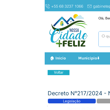
+55 68 3237 1066
gabinet
Olá, Be
🏠 Início
Município⬇️
Voltar
Decreto N°217/2024 - 
Legislação
Número do Diário: