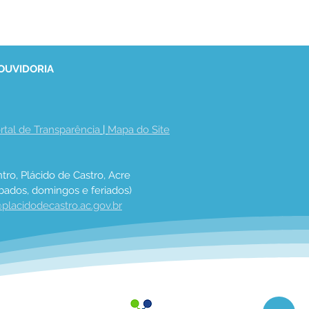
 OUVIDORIA
rtal de Transparência
 | 
Mapa do Site
tro, Plácido de Castro, Acre
bados, domingos e feriados)
placidodecastro.ac.gov.br