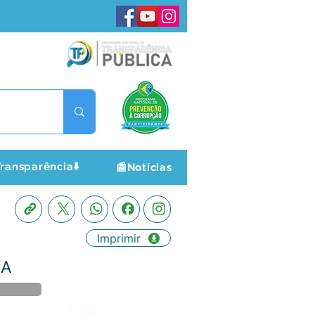
ransparência⬇️
📰Notícias
Imprimir
IA
Órgão: