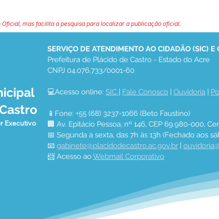
 Oficial, mas facilita a pesquisa para localizar a publicação oficial.
SERVIÇO DE ATENDIMENTO AO CIDADÃO (SIC) E
Prefeitura de Plácido de Castro - Estado do Acre
CNPJ 04.076.733/0001-60
icipal
💻Acesso online: 
SIC 
| 
Fale Conosco
 | 
Ouvidoria
 | 
Po
 Castro
📱Fone: +55 (68) 3237-1066 (Beto Faustino)
r Executivo
🏢 Av. Epitácio Pessoa, nº 146, CEP 69.980-000, Cen
📅 Segunda a sexta, das 7h às 13h (Fechado aos sá
📧 
gabinete@placidodecastro.ac.gov.br
 | 
ouvidoria@
📨 Acesso ao 
Webmail Corporativo