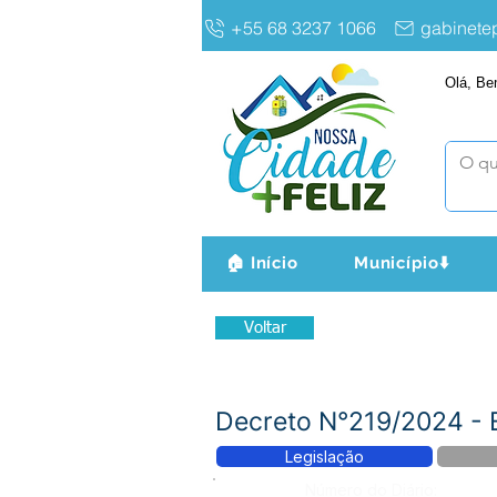
+55 68 3237 1066
gabinet
Olá, Be
🏠 Início
Município⬇️
Voltar
Decreto N°219/2024 -
Legislação
Número do Diário: