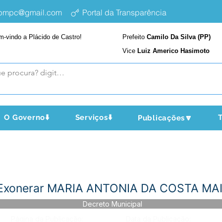
epmpc@gmail.com
Portal da Transparência
m-vindo a Plácido de Castro!
Prefeito
Camilo Da Silva (PP)
Vice
Luiz Americo Hasimoto
O Governo⬇️
Serviços⬇️
T
Publicações🔽
 Exonerar MARIA ANTONIA DA COSTA MA
Decreto Municipal
Página da Publicação:
Data da Publicação: