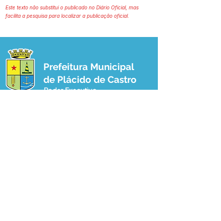
Este texto não substitui o publicado no Diário Oficial, mas
facilita a pesquisa para localizar a publicação oficial.
Prefeitura Municipal
de Plácido de Castro
Poder Executivo
SERVIÇO DE ATENDIMENTO AO 
CIDADÃO (SIC) E OUVIDORIA
Prefeitura de Plácido de Castro - Estado 
do Acre
CNPJ 04.076.733/0001-60
💻Acesso online: 
SIC 
| 
Fale Conosco
 | 
Ouvidoria
 | 
Portal de Transparência
 | 
Mapa do Site