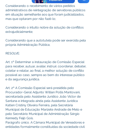
Considerando o recebimento de vários pedidos
administrativos de reintegração de servidores públicos
em situação semelhante aos que foram judicializados,
mas que optaram por não fazê-lo;
Considerando o intuito nobre da solução de conflitos
extrajudicialmente;
Considerando que a autotutela pode ser exercida pela
própria Administração Pública;
RESOLVE:
Art. 1º Determinar a instauração de Comissão Especial
para receber, autuar, avaliar, instruir, coordenar, debater,
coletar e relatar, ao final, a melhor solução de conflito
possível ao caso, sempre ao bem do interesse público
e da segurança jurídica.
Art. 2º A Comissão Especial será presidida pelo
Procurador-Geral Adjunto Willian Pollis Mantovani,
secretariada pelo Assistente Jurídico João Victor de
Santana e integrada ainda pela Assistente Jurídica
Katlen Cristiny Oliveira Ferreira, pela Secretária
Municipal de Educação Marizete Andrade de Melo e
pelo Secretário Municipal de Administração Sérgio
Kennedy Feijó Gois.
Parágrafo único. A Câmara Municipal de Vereadores e
entidades formalmente constituídas da sociedade civil