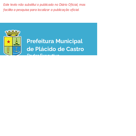
Este texto não substitui o publicado no Diário Oficial, mas
facilita a pesquisa para localizar a publicação oficial.
Prefeitura Municipal
de Plácido de Castro
Poder Executivo
SERVIÇO DE ATENDIMENTO AO 
CIDADÃO (SIC) E OUVIDORIA
Prefeitura de Plácido de Castro - Estado 
do Acre
CNPJ 04.076.733/0001-60
💻Acesso online: 
SIC 
| 
Fale Conosco
 | 
Ouvidoria
 | 
Portal de Transparência
 | 
Mapa do Site