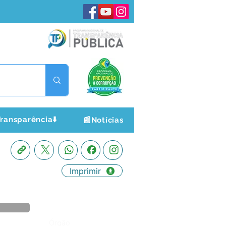
ransparência⬇️
📰Notícias
Imprimir
Órgão: