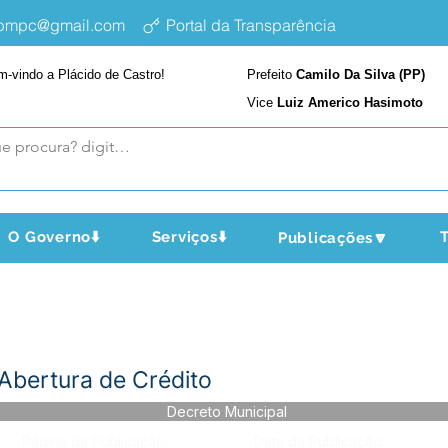
epmpc@gmail.com
Portal da Transparência
m-vindo a Plácido de Castro!
Prefeito
Camilo Da Silva (PP)
Vice
Luiz Americo Hasimoto
O Governo⬇️
Serviços⬇️
T
Publicações🔽
Abertura de Crédito
Decreto Municipal
Página da Publicação:
Data da Publicação: