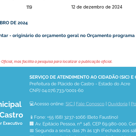
12 de dezembro de 2024
119
BRO DE 2024
entar - originário do orçamento geral no Orçamento programa 
 Oficial, mas facilita a pesquisa para localizar a publicação oficial.
SERVIÇO DE ATENDIMENTO AO CIDADÃO (SIC) E
Prefeitura de Plácido de Castro - Estado do Acre
CNPJ 04.076.733/0001-60
icipal
💻Acesso online: 
SIC 
| 
Fale Conosco
 | 
Ouvidoria
 | 
Po
 Castro
📱Fone: +55 (68) 3237-1066 (Beto Faustino)
r Executivo
🏢 Av. Epitácio Pessoa, nº 146, CEP 69.980-000, Cen
📅 Segunda a sexta, das 7h às 13h (Fechado aos sá