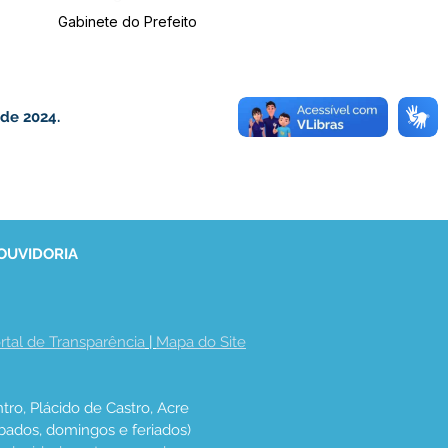
Gabinete do Prefeito
de 2024.
 OUVIDORIA
rtal de Transparência
 | 
Mapa do Site
tro, Plácido de Castro, Acre
bados, domingos e feriados)