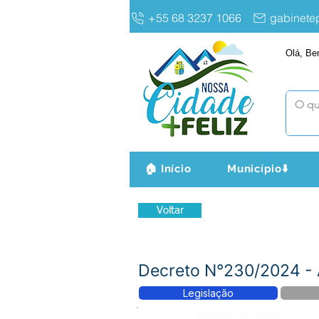
+55 68 3237 1066
gabinet
Olá, Be
🏠 Início
Município⬇️
Voltar
Decreto N°230/2024 - 
Legislação
Número do Diário: