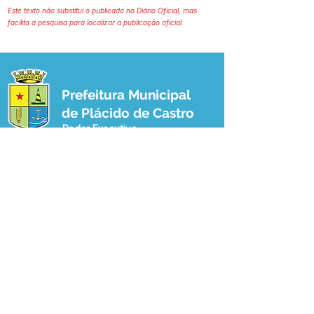
Este texto não substitui o publicado no Diário Oficial, mas
facilita a pesquisa para localizar a publicação oficial.
Prefeitura Municipal
de Plácido de Castro
Poder Executivo
SERVIÇO DE ATENDIMENTO AO 
CIDADÃO (SIC) E OUVIDORIA
Prefeitura de Plácido de Castro - Estado 
do Acre
CNPJ 04.076.733/0001-60
💻Acesso online: 
SIC 
| 
Fale Conosco
 | 
Ouvidoria
 | 
Portal de Transparência
 | 
Mapa do Site