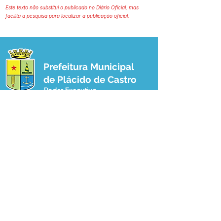
Este texto não substitui o publicado no Diário Oficial, mas
facilita a pesquisa para localizar a publicação oficial.
Prefeitura Municipal
de Plácido de Castro
Poder Executivo
SERVIÇO DE ATENDIMENTO AO 
CIDADÃO (SIC) E OUVIDORIA
Prefeitura de Plácido de Castro - Estado 
do Acre
CNPJ 04.076.733/0001-60
💻Acesso online: 
SIC 
| 
Fale Conosco
 | 
Ouvidoria
 | 
Portal de Transparência
 | 
Mapa do Site