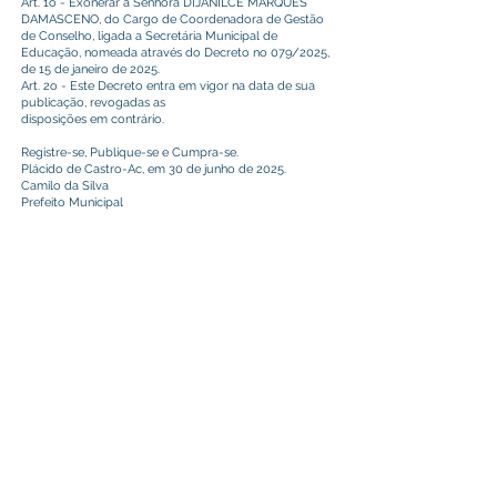
Art. 1o - Exonerar a Senhora DIJANILCE MARQUES
DAMASCENO, do Cargo de Coordenadora de Gestão
de Conselho, ligada a Secretária Municipal de
Educação, nomeada através do Decreto no 079/2025,
de 15 de janeiro de 2025.
Art. 2o - Este Decreto entra em vigor na data de sua
publicação, revogadas as
disposições em contrário.
Registre-se, Publique-se e Cumpra-se.
Plácido de Castro-Ac, em 30 de junho de 2025.
Camilo da Silva
Prefeito Municipal