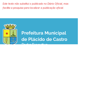
Este texto não substitui o publicado no Diário Oficial, mas
facilita a pesquisa para localizar a publicação oficial.
Prefeitura Municipal
de Plácido de Castro
Poder Executivo
SERVIÇO DE ATENDIMENTO AO 
CIDADÃO (SIC) E OUVIDORIA
Prefeitura de Plácido de Castro - Estado 
do Acre
CNPJ 04.076.733/0001-60
💻Acesso online: 
SIC 
| 
Fale Conosco
 | 
Ouvidoria
 | 
Portal de Transparência
 | 
Mapa do Site