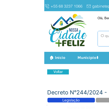
+55 68 3237 1066
gabinet
Olá, Be
🏠 Início
Município⬇️
Voltar
Decreto N°244/2024 
Legislação
Número do Diário: