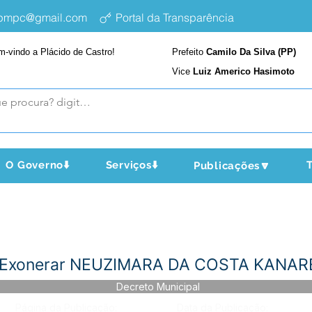
epmpc@gmail.com
Portal da Transparência
m-vindo a Plácido de Castro!
Prefeito
Camilo Da Silva (PP)
Vice
Luiz Americo Hasimoto
O Governo⬇️
Serviços⬇️
T
Publicações🔽
- Exonerar NEUZIMARA DA COSTA KANAR
Decreto Municipal
Página da Publicação:
Data da Publicação: