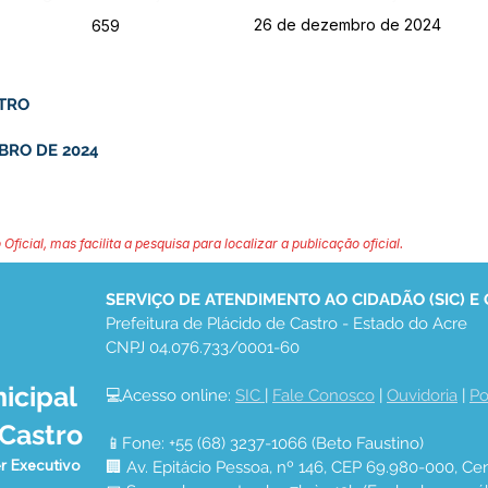
26 de dezembro de 2024
659
STRO
BRO DE 2024
 Oficial, mas facilita a pesquisa para localizar a publicação oficial.
SERVIÇO DE ATENDIMENTO AO CIDADÃO (SIC) E
Prefeitura de Plácido de Castro - Estado do Acre
CNPJ 04.076.733/0001-60
icipal
💻Acesso online: 
SIC 
| 
Fale Conosco
 | 
Ouvidoria
 | 
Po
 Castro
📱Fone: +55 (68) 3237-1066 (Beto Faustino)
r Executivo
🏢 Av. Epitácio Pessoa, nº 146, CEP 69.980-000, Cen