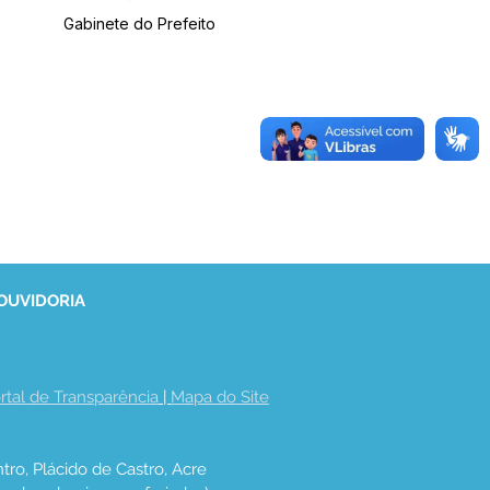
Gabinete do Prefeito
 OUVIDORIA
rtal de Transparência
 | 
Mapa do Site
tro, Plácido de Castro, Acre