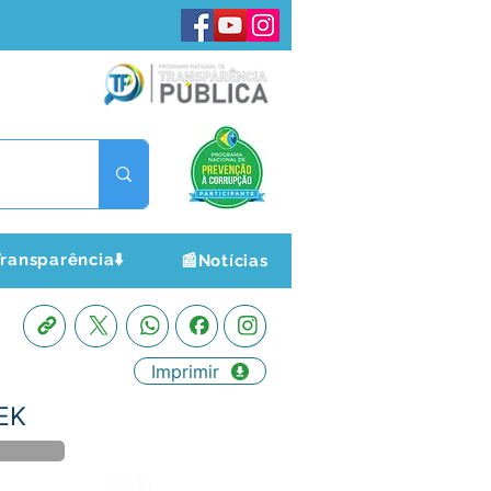
ransparência⬇️
📰Notícias
Imprimir
EK
Órgão: