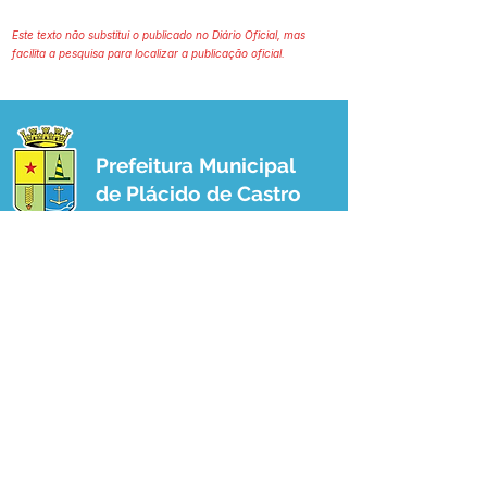
Este texto não substitui o publicado no Diário Oficial, mas
facilita a pesquisa para localizar a publicação oficial.
Prefeitura Municipal
de Plácido de Castro
Poder Executivo
SERVIÇO DE ATENDIMENTO AO 
CIDADÃO (SIC) E OUVIDORIA
Prefeitura de Plácido de Castro - Estado 
do Acre
CNPJ 04.076.733/0001-60
💻Acesso online: 
SIC 
| 
Fale Conosco
 | 
Ouvidoria
 | 
Portal de Transparência
 | 
Mapa do Site