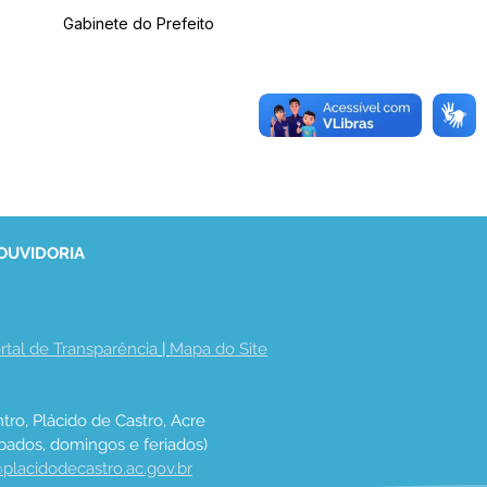
Gabinete do Prefeito
 OUVIDORIA
rtal de Transparência
 | 
Mapa do Site
tro, Plácido de Castro, Acre
bados, domingos e feriados)
placidodecastro.ac.gov.br