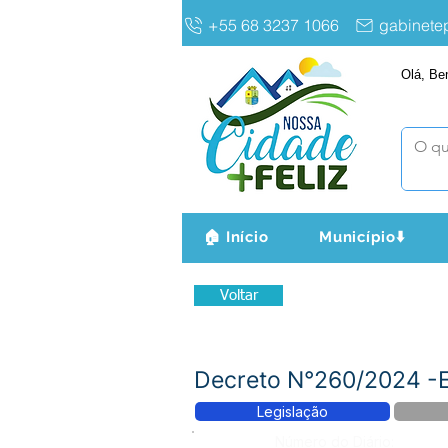
+55 68 3237 1066
gabinet
Olá, Be
🏠 Início
Município⬇️
Voltar
Decreto N°260/2024 
Legislação
Número do Diário: