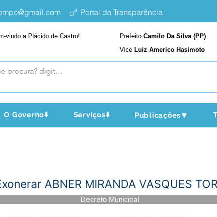
epmpc@gmail.com
Portal da Transparência
m-vindo a Plácido de Castro!
Prefeito
Camilo Da Silva (PP)
Vice
Luiz Americo Hasimoto
O Governo⬇️
Serviços⬇️
T
Publicações🔽
-Exonerar ABNER MIRANDA VASQUES TO
Decreto Municipal
Página da Publicação:
Data da Publicação: