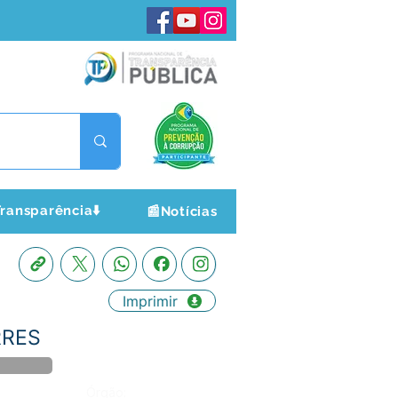
ransparência⬇️
📰Notícias
Imprimir
RRES
Órgão: