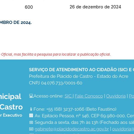
26 de dezembro de 2024
600
MBRO DE 2024.
 Oficial, mas facilita a pesquisa para localizar a publicação oficial.
SERVIÇO DE ATENDIMENTO AO CIDADÃO (SIC) E
Prefeitura de Plácido de Castro - Estado do Acre
CNPJ 04.076.733/0001-60
icipal
💻Acesso online: 
SIC 
| 
Fale Conosco
 | 
Ouvidoria
 | 
Po
 Castro
📱Fone: +55 (68) 3237-1066 (Beto Faustino)
r Executivo
🏢 Av. Epitácio Pessoa, nº 146, CEP 69.980-000, Cen
📅 Segunda a sexta, das 7h às 13h (Fechado aos sá
📧 
gabinete@placidodecastro.ac.gov.br
 | 
ouvidoria@