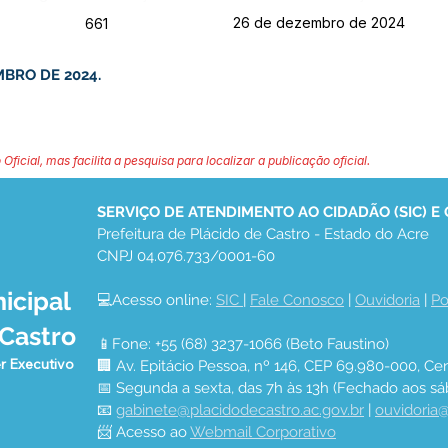
26 de dezembro de 2024
661
MBRO DE 2024.
 Oficial, mas facilita a pesquisa para localizar a publicação oficial.
SERVIÇO DE ATENDIMENTO AO CIDADÃO (SIC) E
Prefeitura de Plácido de Castro - Estado do Acre
CNPJ 04.076.733/0001-60
icipal
💻Acesso online: 
SIC 
| 
Fale Conosco
 | 
Ouvidoria
 | 
Po
 Castro
📱Fone: +55 (68) 3237-1066 (Beto Faustino)
r Executivo
🏢 Av. Epitácio Pessoa, nº 146, CEP 69.980-000, Cen
📅 Segunda a sexta, das 7h às 13h (Fechado aos sá
📧 
gabinete@placidodecastro.ac.gov.br
 | 
ouvidoria@
📨 Acesso ao 
Webmail Corporativo