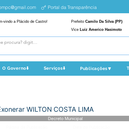
epmpc@gmail.com
Portal da Transparência
m-vindo a Plácido de Castro!
Prefeito
Camilo Da Silva (PP)
Vice
Luiz Americo Hasimoto
O Governo⬇️
Serviços⬇️
T
Publicações🔽
Exonerar WILTON COSTA LIMA
Decreto Municipal
Página da Publicação:
Data da Publicação: