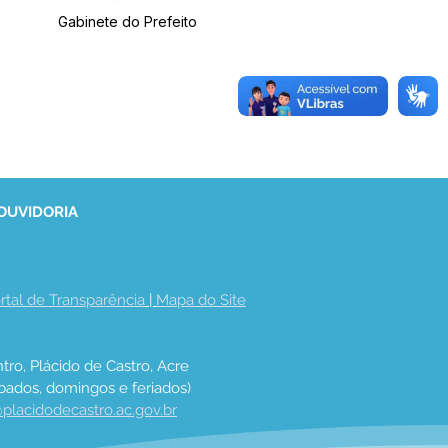
Gabinete do Prefeito
 OUVIDORIA
rtal de Transparência
 | 
Mapa do Site
tro, Plácido de Castro, Acre
bados, domingos e feriados)
placidodecastro.ac.gov.br