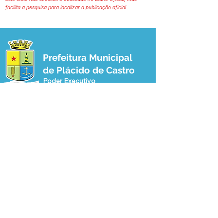
facilita a pesquisa para localizar a publicação oficial.
Prefeitura Municipal
de Plácido de Castro
Poder Executivo
SERVIÇO DE ATENDIMENTO AO 
CIDADÃO (SIC) E OUVIDORIA
Prefeitura de Plácido de Castro - Estado 
do Acre
CNPJ 04.076.733/0001-60
💻Acesso online: 
SIC 
| 
Fale Conosco
 | 
Ouvidoria
 | 
Portal de Transparência
 | 
Mapa do Site
📱Fone: +55 (68) 3237-1066 (Beto 