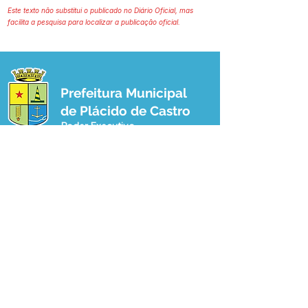
Este texto não substitui o publicado no Diário Oficial, mas
facilita a pesquisa para localizar a publicação oficial.
Prefeitura Municipal
de Plácido de Castro
Poder Executivo
SERVIÇO DE ATENDIMENTO AO 
CIDADÃO (SIC) E OUVIDORIA
Prefeitura de Plácido de Castro - Estado 
do Acre
CNPJ 04.076.733/0001-60
💻Acesso online: 
SIC 
| 
Fale Conosco
 | 
Ouvidoria
 | 
Portal de Transparência
 | 
Mapa do Site