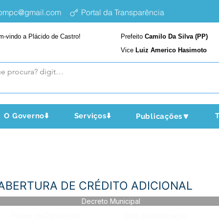
epmpc@gmail.com
Portal da Transparência
m-vindo a Plácido de Castro!
Prefeito
Camilo Da Silva (PP)
Vice
Luiz Americo Hasimoto
O Governo⬇️
Serviços⬇️
T
Publicações🔽
- ABERTURA DE CRÉDITO ADICIONAL
Decreto Municipal
Página da Publicação:
Data da Publicação: