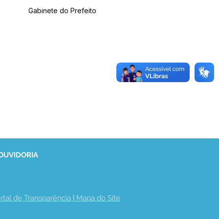
Gabinete do Prefeito
 OUVIDORIA
rtal de Transparência
 | 
Mapa do Site