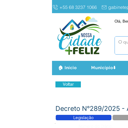
+55 68 3237 1066
gabinet
Olá, Be
🏠 Início
Município⬇️
Voltar
Decreto N°289/2025 
Legislação
Número do Diário: