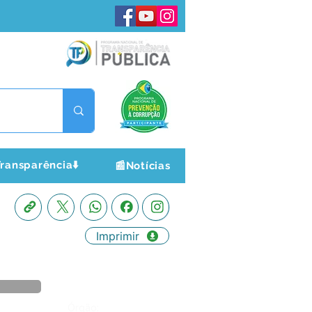
ransparência⬇️
📰Notícias
Imprimir
Órgão: