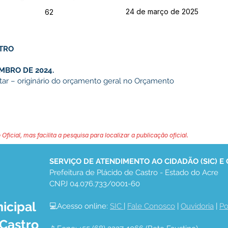
24 de março de 2025
62
STRO
MBRO DE 2024.
tar – originário do orçamento geral no Orçamento
 Oficial, mas facilita a pesquisa para localizar a publicação oficial.
SERVIÇO DE ATENDIMENTO AO CIDADÃO (SIC) E
Prefeitura de Plácido de Castro - Estado do Acre
CNPJ 04.076.733/0001-60
icipal
💻Acesso online: 
SIC 
| 
Fale Conosco
 | 
Ouvidoria
 | 
Po
 Castro