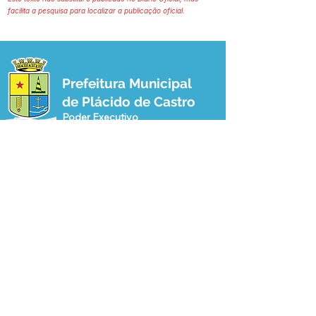
facilita a pesquisa para localizar a publicação oficial.
Prefeitura Municipal
de Plácido de Castro
Poder Executivo
SERVIÇO DE ATENDIMENTO AO 
CIDADÃO (SIC) E OUVIDORIA
Prefeitura de Plácido de Castro - Estado 
do Acre
CNPJ 04.076.733/0001-60
💻Acesso online: 
SIC 
| 
Fale Conosco
 | 
Ouvidoria
 | 
Portal de Transparência
 | 
Mapa do Site
📱Fone: +55 (68) 3237-1066 (Beto 