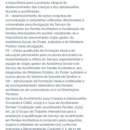
e importância para a proteção integral do
desenvolvimento das crianças e dos adolescentes
durante o acolhimento;
VI – desenvolvimento de ações conjuntas de
comunicação e campanhas unificadas, direcionadas à
comunidade para divulgação do Serviço de
Acolhimento em Família Acolhedora e mobilização de
famílias interessadas em acolher, ressaltando-se a
importância do envolvimento órgão gestor da
Assistência Social, do Poder Judiciário e do Ministério
Público nessa divulgação;
VII – oferta qualificada de formação inicial e de
educação permanente para os atores envolvidos na
implementação e oferta do Serviço, especialmente à
equipe do órgão gestor da Assistência Social e do
Serviço de Acolhimento em Família Acolhedora, aos
integrantes do Ministério Público, do Poder Judiciário e
outros atores do Sistema de Garantia de Direitos; e
VIII – estruturação de formação inicial e continuada e
de acompanhamento sistemático das famílias
acolhedoras, em consonância com as Orientações
Técnicas:
Serviços de Acolhimento para Crianças e Adolescentes
(Conanda e CNAS, 2009) e o Guia de Acolhimento
Familiar (Coalização pelo Acolhimento Familiar, 2022).
Art. 3o O Grupo de Trabalho Intersetorial para a
ampliação e qualificação do Serviço de Acolhimento
em Família Acolhedora é composto pelos seguintes
órgãos e entidades da sociedade civil, conforme
preconiza a Recomendação Conjunta n° 2, de 17 de