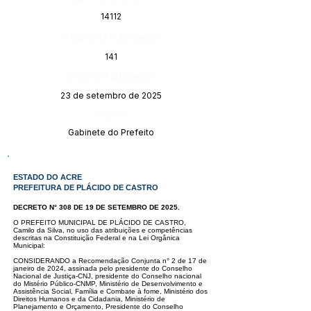
14112
Página da Publicação:
141
Data da Publicação:
23 de setembro de 2025
Órgão:
Gabinete do Prefeito
ESTADO DO ACRE
PREFEITURA DE PLÁCIDO DE CASTRO
DECRETO N° 308 DE 19 DE SETEMBRO DE 2025.
O PREFEITO MUNICIPAL DE PLÁCIDO DE CASTRO,
Camilo da Silva, no uso das atribuições e competências
descritas na Constituição Federal e na Lei Orgânica
Municipal:
CONSIDERANDO a Recomendação Conjunta n° 2 de 17 de
janeiro de 2024, assinada pelo presidente do Conselho
Nacional de Justiça-CNJ, presidente do Conselho nacional
do Mistério Público-CNMP, Ministério de Desenvolvimento e
Assistência Social, Família e Combate à fome, Ministério dos
Direitos Humanos e da Cidadania, Ministério de
Planejamento e Orçamento, Presidente do Conselho