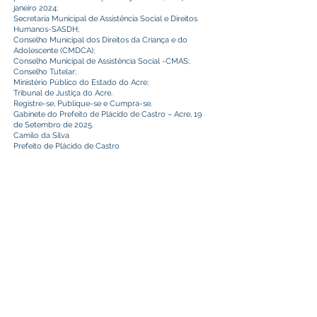
janeiro 2024:
Secretaria Municipal de Assistência Social e Direitos
Humanos-SASDH;
Conselho Municipal dos Direitos da Criança e do
Adolescente (CMDCA);
Conselho Municipal de Assistência Social -CMAS;
Conselho Tutelar;
Ministério Público do Estado do Acre;
Tribunal de Justiça do Acre.
Registre-se, Publique-se e Cumpra-se.
Gabinete do Prefeito de Plácido de Castro – Acre, 19
de Setembro de 2025.
Camilo da Silva
Prefeito de Plácido de Castro
Este texto não substitui o publicado no Diário Oficial, mas
facilita a pesquisa para localizar a publicação oficial.
Prefeitura Municipal
de Plácido de Castro
Poder Executivo