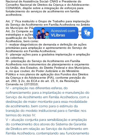
Nacional de Assistência Social- CNAS e Presidente do
Conselho Nacional de Direitos da Criança e do Adolescente-
CONANDA, dispõe sobre a integração de esforços para
fortalecimento do serviços de acolhimento em família
acolhedora:
Art. 1° Fica instituído o Grupo de Trabalho para implantação
do Serviço de Acolhimento em Família Acolhedora no âmbito
do Município de Plácido de Castro/AC;
Art. 2o Compete ao Grupo de Trabalho o planejamento de
estratégias e ações integradas voltadas à ampliação e
qualificação do Serviço de Acolhimento em Família
Acolhedora, bem como:
I - realizar diagnósticos de demanda e definição de ações
prioritárias para ampliação e aprimoramento do Serviço de
Acolhimento em Família Acolhedora;
II - planejar ações para a gradativa implantação e ampliação
da cobertura;
III - priorização do Serviço de Acolhimento em Família
Acolhedora nos instrumentos de planejamento e orçamento
da União, dos Estados, do Distrito Federal e dos Municípios,
e, no que couber, do Poder Judiciário e do Ministério
Público e nos planos de aplicação dos Fundos dos Direitos
da Criança e do Adolescente (FIA), conforme previsão do
art. 260, § 2o, do ECA e do art. 15, II, da Resolução
Conanda no 137/2010;
IV – ampliação nas diferentes esferas, do
cofinanciamento para a implantação e manutenção do
Serviço de Acolhimento em Família Acolhedora, com a
destinação de maior montante para essa modalidade
de acolhimento, bem como para o estímulo da
transição do modelo institucional para o familiar, nos
termos do inciso IV;
V – atuação conjunta para sensibilização e ampliação
do conhecimento dos atores do Sistema de Garantia
de Direitos em relação ao Serviço de Acolhimento em
Família Acolhedora, contemplando seu funcionamento