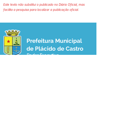
Este texto não substitui o publicado no Diário Oficial, mas
facilita a pesquisa para localizar a publicação oficial.
Prefeitura Municipal
de Plácido de Castro
Poder Executivo
SERVIÇO DE ATENDIMENTO AO 
CIDADÃO (SIC) E OUVIDORIA
Prefeitura de Plácido de Castro - Estado 
do Acre
CNPJ 04.076.733/0001-60
💻Acesso online: 
SIC 
| 
Fale Conosco
 | 
Ouvidoria
 | 
Portal de Transparência
 | 
Mapa do Site