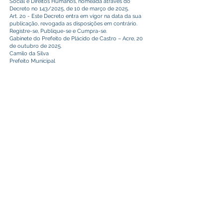
Social e Direitos Humanos, nomeada através do
Decreto no 143/2025, de 10 de março de 2025.
Art. 2o - Este Decreto entra em vigor na data da sua
publicação, revogada as disposições em contrário.
Registre-se, Publique-se e Cumpra-se.
Gabinete do Prefeito de Plácido de Castro – Acre, 20
de outubro de 2025.
Camilo da Silva
Prefeito Municipal