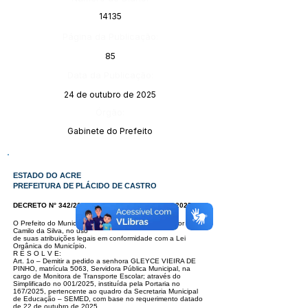
14135
Página da Publicação:
85
Data da Publicação:
24 de outubro de 2025
Órgão:
Gabinete do Prefeito
ESTADO DO ACRE
PREFEITURA DE PLÁCIDO DE CASTRO
DECRETO N° 342/2025, DE 22 DE OUTUBRO DE 2025
O Prefeito do Município de Plácido de Castro, Senhor
Camilo da Silva, no uso
de suas atribuições legais em conformidade com a Lei
Orgânica do Município.
R E S O L V E:
Art. 1o – Demitir a pedido a senhora GLEYCE VIEIRA DE
PINHO, matrícula
5063, Servidora Pública Municipal, na
cargo de Monitora de Transporte Esco
lar; através do
Simplificado no 001/2025, instituída pela Portaria no
167/2025,
pertencente ao quadro da Secretaria Municipal
de Educação – SEMED, com
base no requerimento datado
de 22 de outubro de 2025.