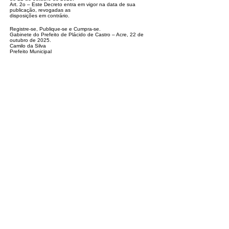
Art. 2o – Este Decreto entra em vigor na data de sua
publicação, revogadas as
disposições em contrário.
Registre-se, Publique-se e Cumpra-se.
Gabinete do Prefeito de Plácido de Castro – Acre, 22 de
outubro de 2025.
Camilo da Silva
Prefeito Municipal