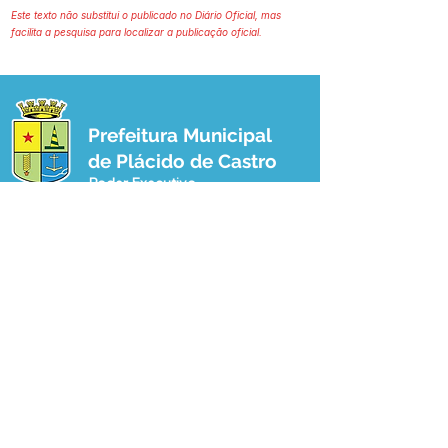
Este texto não substitui o publicado no Diário Oficial, mas
facilita a pesquisa para localizar a publicação oficial.
Prefeitura Municipal
de Plácido de Castro
Poder Executivo
SERVIÇO DE ATENDIMENTO AO 
CIDADÃO (SIC) E OUVIDORIA
Prefeitura de Plácido de Castro - Estado 
do Acre
CNPJ 04.076.733/0001-60
💻Acesso online: 
SIC 
| 
Fale Conosco
 | 
Ouvidoria
 | 
Portal de Transparência
 | 
Mapa do Site