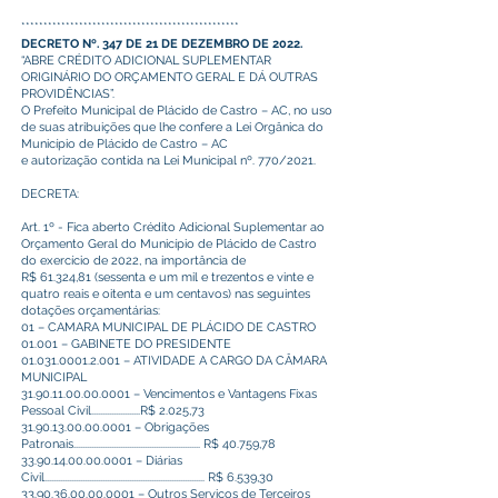
*************************************************
DECRETO Nº. 347 DE 21 DE DEZEMBRO DE 2022.
“ABRE CRÉDITO ADICIONAL SUPLEMENTAR
ORIGINÁRIO DO ORÇAMENTO GERAL E DÁ OUTRAS
PROVIDÊNCIAS”.
O Prefeito Municipal de Plácido de Castro – AC, no uso
de suas atribuições que lhe confere a Lei Orgânica do
Município de Plácido de Castro – AC
e autorização contida na Lei Municipal nº. 770/2021.
DECRETA:
Art. 1º - Fica aberto Crédito Adicional Suplementar ao
Orçamento Geral do Município de Plácido de Castro
do exercício de 2022, na importância de
R$ 61.324,81 (sessenta e um mil e trezentos e vinte e
quatro reais e oitenta e um centavos) nas seguintes
dotações orçamentárias:
01 – CAMARA MUNICIPAL DE PLÁCIDO DE CASTRO
01.001 – GABINETE DO PRESIDENTE
01.031.0001.2.001
– ATIVIDADE A CARGO DA CÂMARA
MUNICIPAL
31.90.11.00.00.0001
– Vencimentos e Vantagens Fixas
Pessoal Civil......................R$ 2.025,73
31.90.13.00.00.0001
– Obrigações
Patronais......................................................... R$ 40.759,78
33.90.14.00.00.0001
– Diárias
Civil........................................................................ R$ 6.539,30
33.90.36.00.00.0001
– Outros Serviços de Terceiros