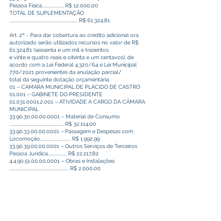
Pessoa Física...................... R$ 12.000,00
TOTAL DE SUPLEMENTAÇÃO
..................................................................... R$ 61.324,81
Art. 2º - Para dar cobertura ao crédito adicional ora
autorizado serão utilizados recursos no valor de R$
61.324,81 (sessenta e um mil e trezentos
e vinte e quatro reais e oitenta e um centavos), de
acordo com a Lei Federal 4.320/64 e Lei Municipal
770/2021 provenientes da anulação parcial/
total da seguinte dotação orçamentária:
01 – CAMARA MUNICIPAL DE PLÁCIDO DE CASTRO
01.001 – GABINETE DO PRESIDENTE
01.031.0001.2.001
– ATIVIDADE A CARGO DA CÂMARA
MUNICIPAL
33.90.30.00.00.0001
– Material de Consumo
....................................................... R$ 32.114,00
33.90.33.00.00.0001
– Passagem e Despesas com
Locomoção............................... R$ 1.992,99
33.90.39.00.00.0001
– Outros Serviços de Terceiros
Pessoa Juridica................... R$ 22.217,82
4.4.90.51.00.00.0001
– Obras e Instalações
............................................................ R$ 2.000,00
4.4.90.52.00.00.0001
– Equipamento e Material
Permanente..................................R$ 2.000,00
4.6.90.71.00.00.0001
– Principal da Dívida Ativa
Contratual Resgatada.................R$ 1.000,00
TOTAL DE ANULAÇÃO
................................................................................... R$ 61.324,81