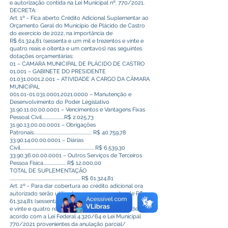
e autorização contida na Lei Municipal nº. 770/2021.
DECRETA:
Art. 1º - Fica aberto Crédito Adicional Suplementar ao
Orçamento Geral do Município de Plácido de Castro
do exercício de 2022, na importância de
R$ 61.324,81 (sessenta e um mil e trezentos e vinte e
quatro reais e oitenta e um centavos) nas seguintes
dotações orçamentárias:
01 – CAMARA MUNICIPAL DE PLÁCIDO DE CASTRO
01.001 – GABINETE DO PRESIDENTE
01.031.0001.2.001 – ATIVIDADE A CARGO DA CÂMARA
MUNICIPAL
001.01-01.031.0001.2021.0000 – Manutenção e
Desenvolvimento do Poder Legislativo
31.90.11.00.00.0001 – Vencimentos e Vantagens Fixas
Pessoal Civil......................R$ 2.025,73
31.90.13.00.00.0001 – Obrigações
Patronais......................................................... R$ 40.759,78
33.90.14.00.00.0001 – Diárias
Civil........................................................................ R$ 6.539,30
33.90.36.00.00.0001 – Outros Serviços de Terceiros
Pessoa Física...................... R$ 12.000,00
TOTAL DE SUPLEMENTAÇÃO
..................................................................... R$ 61.324,81
Art. 2º - Para dar cobertura ao crédito adicional ora
autorizado serão utilizados recursos no valor de R$
61.324,81 (sessenta e um mil e trezentos
e vinte e quatro reais e oitenta e um centavos), de
acordo com a Lei Federal 4.320/64 e Lei Municipal
770/2021 provenientes da anulação parcial/