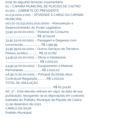
total da seguinte dotação orçamentária:
01 – CAMARA MUNICIPAL DE PLÁCIDO DE CASTRO
01.001 – GABINETE DO PRESIDENTE
01.031.0001.2.001 – ATIVIDADE A CARGO DA CÂMARA
MUNICIPAL
001.01-01.031.0001.2021.0000 – Manutenção e
Desenvolvimento do Poder Legislativo
33.90.30.00.00.0001 – Material de Consumo
....................................................... R$ 32.114,00
33.90.33.00.00.0001 – Passagem e Despesas com
Locomoção............................... R$ 1.992,99
33.90.39.00.00.0001 – Outros Serviços de Terceiros
Pessoa Juridica................... R$ 22.217,82
4.4.90.51.00.00.0001 – Obras e Instalações
............................................................ R$ 2.000,00
4.4.90.52.00.00.0001 – Equipamento e Material
Permanente..................................R$ 2.000,00
4.6.90.71.00.00.0001 – Principal da Dívida Ativa
Contratual Resgatada.................R$ 1.000,00
TOTAL DE ANULAÇÃO
................................................................................... R$ 61.324,81
Art. 3º - Este decreto entrará em vigor na data de sua
publicação, revogando-se as disposições em contrário.
Gabinete do Prefeito, Município de Plácido de Castro,
13 de dezembro de 2022.
CAMILO DA SILVA
Prefeito Municipal