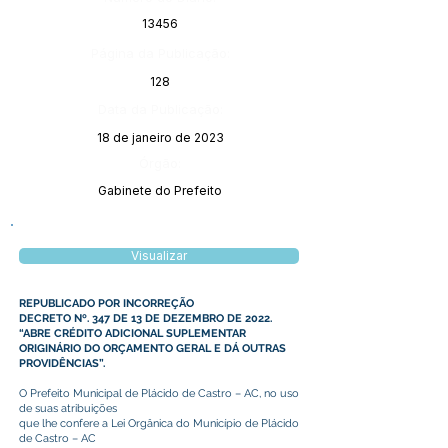
13456
Página da Publicação:
128
Data da Publicação:
18 de janeiro de 2023
Órgão:
Gabinete do Prefeito
Visualizar
REPUBLICADO POR INCORREÇÃO
DECRETO Nº. 347 DE 13 DE DEZEMBRO DE 2022.
“ABRE CRÉDITO ADICIONAL SUPLEMENTAR
ORIGINÁRIO DO ORÇAMENTO GERAL E DÁ OUTRAS
PROVIDÊNCIAS”.
O Prefeito Municipal de Plácido de Castro – AC, no uso
de suas atribuições
que lhe confere a Lei Orgânica do Município de Plácido
de Castro – AC