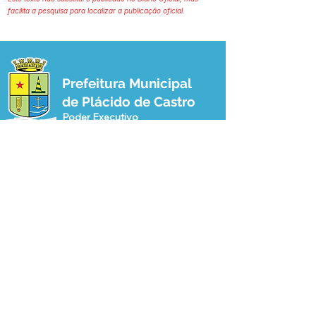
facilita a pesquisa para localizar a publicação oficial.
Prefeitura Municipal
de Plácido de Castro
Poder Executivo
SERVIÇO DE ATENDIMENTO AO 
CIDADÃO (SIC) E OUVIDORIA
Prefeitura de Plácido de Castro - Estado 
do Acre
CNPJ 04.076.733/0001-60
💻Acesso online: 
SIC 
| 
Fale Conosco
 | 
Ouvidoria
 | 
Portal de Transparência
 | 
Mapa do Site
📱Fone: +55 (68) 3237-1066 (Beto 