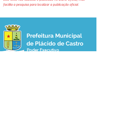
facilita a pesquisa para localizar a publicação oficial.
Prefeitura Municipal
de Plácido de Castro
Poder Executivo
SERVIÇO DE ATENDIMENTO AO 
CIDADÃO (SIC) E OUVIDORIA
Prefeitura de Plácido de Castro - Estado 
do Acre
CNPJ 04.076.733/0001-60
💻Acesso online: 
SIC 
| 
Fale Conosco
 | 
Ouvidoria
 | 
Portal de Transparência
 | 
Mapa do Site
📱Fone: +55 (68) 3237-1066 (Beto 