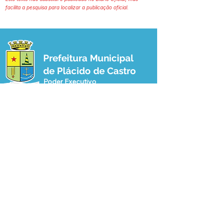
facilita a pesquisa para localizar a publicação oficial.
Prefeitura Municipal
de Plácido de Castro
Poder Executivo
SERVIÇO DE ATENDIMENTO AO 
CIDADÃO (SIC) E OUVIDORIA
Prefeitura de Plácido de Castro - Estado 
do Acre
CNPJ 04.076.733/0001-60
💻Acesso online: 
SIC 
| 
Fale Conosco
 | 
Ouvidoria
 | 
Portal de Transparência
 | 
Mapa do Site
📱Fone: +55 (68) 3237-1066 (Beto 