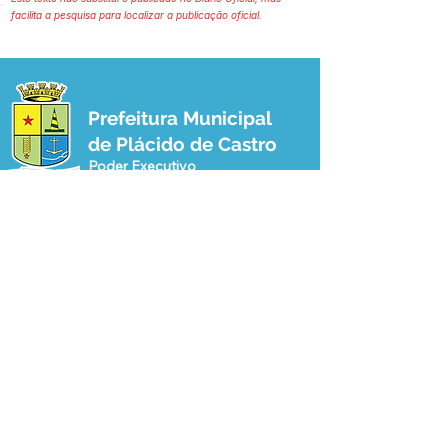
facilita a pesquisa para localizar a publicação oficial.
Prefeitura Municipal
de Plácido de Castro
Poder Executivo
SERVIÇO DE ATENDIMENTO AO 
CIDADÃO (SIC) E OUVIDORIA
Prefeitura de Plácido de Castro - Estado 
do Acre
CNPJ 04.076.733/0001-60
💻Acesso online: 
SIC 
| 
Fale Conosco
 | 
Ouvidoria
 | 
Portal de Transparência
 | 
Mapa do Site
📱Fone: +55 (68) 3237-1066 (Beto 