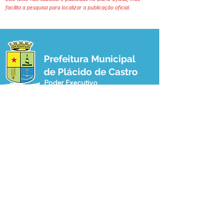
facilita a pesquisa para localizar a publicação oficial.
Prefeitura Municipal
de Plácido de Castro
Poder Executivo
SERVIÇO DE ATENDIMENTO AO 
CIDADÃO (SIC) E OUVIDORIA
Prefeitura de Plácido de Castro - Estado 
do Acre
CNPJ 04.076.733/0001-60
💻Acesso online: 
SIC 
| 
Fale Conosco
 | 
Ouvidoria
 | 
Portal de Transparência
 | 
Mapa do Site
📱Fone: +55 (68) 3237-1066 (Beto 