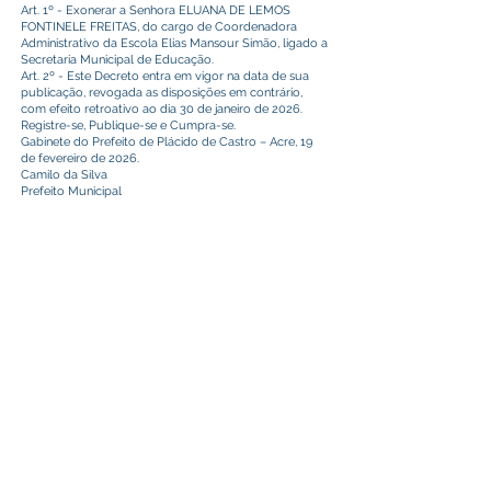
Art. 1º - Exonerar a Senhora ELUANA DE LEMOS
FONTINELE FREITAS, do cargo de Coordenadora
Administrativo da Escola Elias Mansour Simão, ligado a
Secretaria Municipal de Educação.
Art. 2º - Este Decreto entra em vigor na data de sua
publicação, revogada as disposições em contrário,
com efeito retroativo ao dia 30 de janeiro de 2026.
Registre-se, Publique-se e Cumpra-se.
Gabinete do Prefeito de Plácido de Castro – Acre, 19
de fevereiro de 2026.
Camilo da Silva
Prefeito Municipal