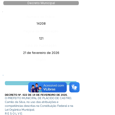
Decreto Municipal
Número do Diário:
14208
Página da Publicação:
121
Data da Publicação:
21 de fevereiro de 2026
Órgão:
Visualizar
DECRETO Nº. 022 DE 19 DE FEVEREIRO DE 2026.
O PREFEITO MUNICIPAL DE PLÁCIDO DE CASTRO,
Camilo da Silva, no uso das atribuições e
competências descritas na Constituição Federal e na
Lei Orgânica Municipal;
R E S O L V E: