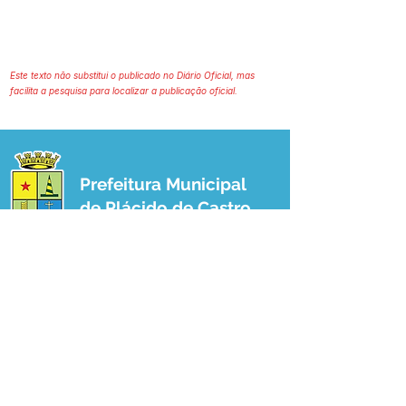
Este texto não substitui o publicado no Diário Oficial, mas
facilita a pesquisa para localizar a publicação oficial.
Prefeitura Municipal
de Plácido de Castro
Poder Executivo
SERVIÇO DE ATENDIMENTO AO 
CIDADÃO (SIC) E OUVIDORIA
Prefeitura de Plácido de Castro - Estado 
do Acre
CNPJ 04.076.733/0001-60
💻Acesso online: 
SIC 
| 
Fale Conosco
 | 