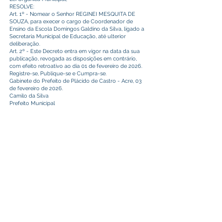
RESOLVE:
Art. 1º - Nomear o Senhor REGINEI MESQUITA DE
SOUZA, para execer o cargo de Coordenador de
Ensino da Escola Domingos Galdino da Silva, ligado a
Secretaria Municipal de Educação, até ulterior
deliberação.
Art. 2º - Este Decreto entra em vigor na data da sua
publicação, revogada as disposições em contrário,
com efeito retroativo ao dia 01 de fevereiro de 2026.
Registre-se, Publique-se e Cumpra-se.
Gabinete do Prefeito de Plácido de Castro - Acre, 03
de fevereiro de 2026.
Camilo da Silva
Prefeito Municipal