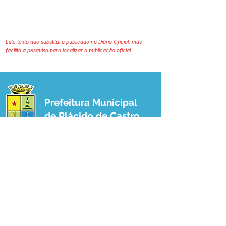
Este texto não substitui o publicado no Diário Oficial, mas
facilita a pesquisa para localizar a publicação oficial.
Prefeitura Municipal
de Plácido de Castro
Poder Executivo
SERVIÇO DE ATENDIMENTO AO 
CIDADÃO (SIC) E OUVIDORIA
Prefeitura de Plácido de Castro - Estado 
do Acre
CNPJ 04.076.733/0001-60
💻Acesso online: 
SIC 
| 
Fale Conosco
 | 