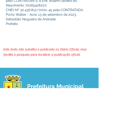
pelo CONTRATANTE e Erik Wilami Oliveira do
Nascimento
70185428207
,
CNPJ Nº
30.436.812
/0001-45 pela CONTRATADA.
Porto Walter - Acre, 13 de setembro de 2023.
Sebastião Nogueira de Andrade
Prefeito
Este texto não substitui o publicado no Diário Oficial, mas
facilita a pesquisa para localizar a publicação oficial.
Prefeitura Municipal
de Plácido de Castro
Poder Executivo
SERVIÇO DE ATENDIMENTO AO 
CIDADÃO (SIC) E OUVIDORIA
Prefeitura de Plácido de Castro - Estado 