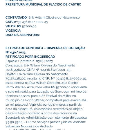
ESTADO DO ACRE
PREFEITURA MUNICIPAL DE PLACIDO DE CASTRO
CONTRATADO:
Erik Wilami Oliveira do Nascimento
CNPJ nº
30.436.812
/0001-45
VALOR: R$
57.000,00
VIGÊNCIA:
DATA DA ASSINATURA:
EXTRATO DE CONTRATO – DISPENSA DE LICITAÇÃO
Nº 030/2023
RETIFICADO PORR INCORREÇÃO
Espécie: Contrato n° 0326/2023
Contratada: Erik Wilami Oliveira do Nascimento
70185428207
, CNPJ Nº
30.436.812
/0001-45
Objeto: Erik Wilami Oliveira do Nascimento
70185428207
, inscrita no CNPJ Nº
30.436.812
/0001-45,
estabelecida na Rua Wilson Cordeiro, 410, Centro –
Porto Walter- Acre, com valor R$ 57.000,00 (cinquenta
e sete mil reais), para Locação de Som, com mínimo 02
técnicos de som, para o 8º Festival do Milho, no
município de Porto Walter, compatível para evento até
10 mil pessoas). Vigência: 02 (dois) meses a partir da
data da assinatura. As despesas referentes ao objeto
desta licitação correrão à conta dos recursos da
Secretaria de Administração com elemento de despesa
3.3.90.39.00
– Outros serviços pessoa jurídica. Assinam:
Sebastião Nogueira de Andrade