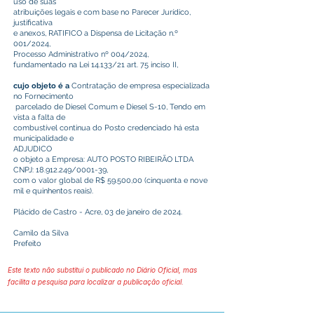
uso de suas
atribuições legais e com base no Parecer Jurídico,
justificativa
e anexos, RATIFICO a Dispensa de Licitação n.º
001/2024,
Processo Administrativo nº 004/2024,
fundamentado na Lei 14.133/21 art. 75 inciso II,
cujo objeto é a
Contratação de empresa especializada
no Fornecimento
parcelado de Diesel Comum e Diesel S-10, Tendo em
vista a falta de
combustível continua do Posto credenciado há esta
municipalidade e
ADJUDICO
o objeto a Empresa: AUTO POSTO RIBEIRÃO LTDA
CNPJ:
18.912.249
/0001-39,
com o valor global de R$ 59.500,00 (cinquenta e nove
mil e quinhentos reais).
Plácido de Castro - Acre, 03 de janeiro de 2024.
Camilo da Silva
Prefeito
Este texto não substitui o publicado no Diário Oficial, mas
facilita a pesquisa para localizar a publicação oficial.