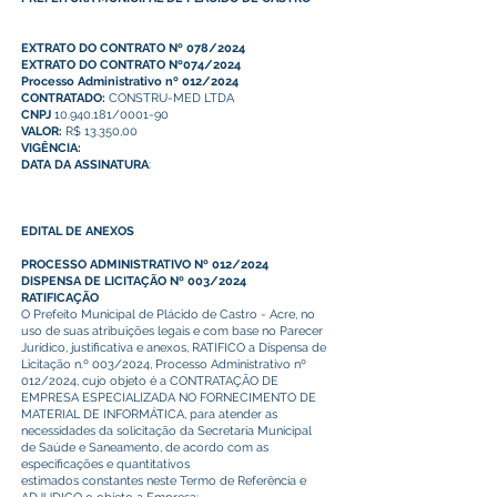
EXTRATO DO CONTRATO Nº 078/2024
EXTRATO DO CONTRATO Nº074/2024
Processo Administrativo nº 012/2024
CONTRATADO:
CONSTRU-MED LTDA
CNPJ
10.940.181/0001-90
VALOR:
R$ 13.350,00
VIGÊNCIA:
DATA DA ASSINATURA
:
EDITAL DE ANEXOS
PROCESSO ADMINISTRATIVO Nº 012/2024
DISPENSA DE LICITAÇÃO Nº 003/2024
RATIFICAÇÃO
O Prefeito Municipal de Plácido de Castro - Acre, no
uso de suas atribuições legais e com base no Parecer
Jurídico, justificativa e anexos, RATIFICO a Dispensa de
Licitação n.º 003/2024, Processo Administrativo nº
012/2024, cujo objeto é a CONTRATAÇÃO DE
EMPRESA ESPECIALIZADA NO FORNECIMENTO DE
MATERIAL DE INFORMÁTICA, para atender as
necessidades da solicitação da Secretaria Municipal
de Saúde e Saneamento, de acordo com as
especificações e quantitativos
estimados constantes neste Termo de Referência e