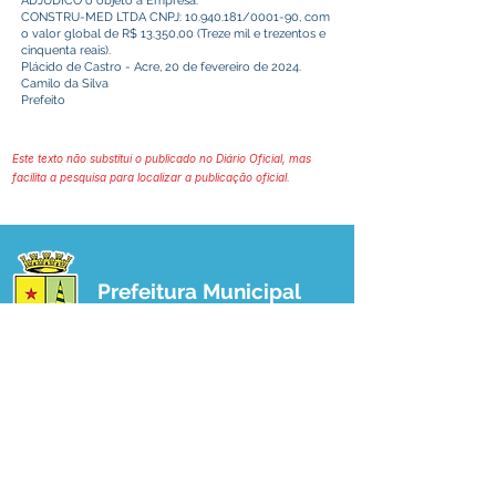
ADJUDICO o objeto a Empresa:
CONSTRU-MED LTDA CNPJ:
10.940.181
/0001-90, com
o valor global de R$ 13.350,00 (Treze mil e trezentos e
cinquenta reais).
Plácido de Castro - Acre, 20 de fevereiro de 2024.
Camilo da Silva
Prefeito
Este texto não substitui o publicado no Diário Oficial, mas
facilita a pesquisa para localizar a publicação oficial.
Prefeitura Municipal
de Plácido de Castro
Poder Executivo
SERVIÇO DE ATENDIMENTO AO 
CIDADÃO (SIC) E OUVIDORIA
Prefeitura de Plácido de Castro - Estado 
do Acre