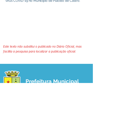
vírus COVID-19 no Município de Plácido de Castro.
Este texto não substitui o publicado no Diário Oficial, mas
facilita a pesquisa para localizar a publicação oficial.
Prefeitura Municipal
de Plácido de Castro
Poder Executivo
SERVIÇO DE ATENDIMENTO AO 
CIDADÃO (SIC) E OUVIDORIA
Prefeitura de Plácido de Castro - Estado 