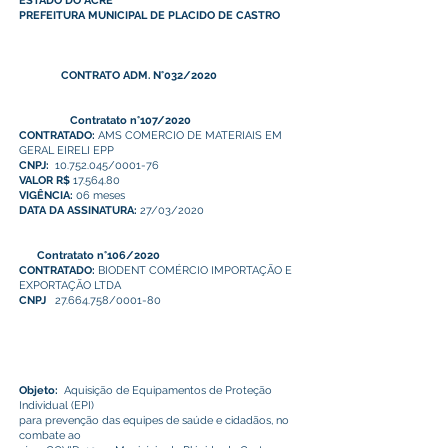
ESTADO DO ACRE
PREFEITURA MUNICIPAL DE PLACIDO DE CASTRO
CONTRATO ADM. N°032/2020
Contratato n°107/2020
CONTRATADO:
AMS COMERCIO DE MATERIAIS EM
GERAL EIRELI EPP
CNPJ:
10.752.045
/0001-76
VALOR R$
17.564.80
VIGÊNCIA:
06 meses
DATA DA ASSINATURA:
27/03/2020
Contratato n°106/2020
CONTRATADO:
BIODENT COMÉRCIO IMPORTAÇÃO E
EXPORTAÇÃO LTDA
CNPJ
27.664.758
/0001-80
Objeto:
Aquisição de Equipamentos de Proteção
Individual (EPI)
para prevenção das equipes de saúde e cidadãos, no
combate ao