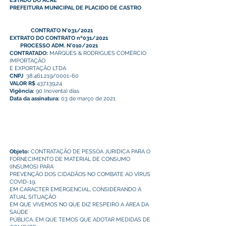
ESTADO DO ACRE
PREFEITURA MUNICIPAL DE PLACIDO DE CASTRO
CONTRATO N°031/2021
EXTRATO DO CONTRATO nº031/2021
PROCESSO ADM. N°010/2021
CONTRATADO:
MARQUES & RODRIGUES COMÉRCIO
IMPORTAÇÃO
E EXPORTAÇÃO LTDA
CNPJ
38.461.219
/0001-60
VALOR R$
437.139,24
Vigência:
90 (noventa) dias
Data da assinatura:
03 de março de 2021
Objeto:
CONTRATAÇÃO DE PESSOA JURIDICA PARA O
FORNECIMENTO DE MATERIAL DE CONSUMO
(INSUMOS) PARA
PREVENÇÃO DOS CIDADÃOS NO COMBATE AO VÍRUS
COVID-19,
EM CARACTER EMERGENCIAL, CONSIDERANDO A
ATUAL SITUAÇÃO
EM QUE VIVEMOS NO QUE DIZ RESPEIRO A ÁREA DA
SAÚDE
PÚBLICA, EM QUE TEMOS QUE ADOTAR MEDIDAS DE