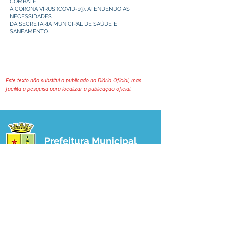
COMBATE
À CORONA VÍRUS (COVID-19), ATENDENDO AS
NECESSIDADES
DA SECRETARIA MUNICIPAL DE SAÚDE E
SANEAMENTO.
Este texto não substitui o publicado no Diário Oficial, mas
facilita a pesquisa para localizar a publicação oficial.
Prefeitura Municipal
de Plácido de Castro
Poder Executivo
SERVIÇO DE ATENDIMENTO AO 
CIDADÃO (SIC) E OUVIDORIA
Prefeitura de Plácido de Castro - Estado 