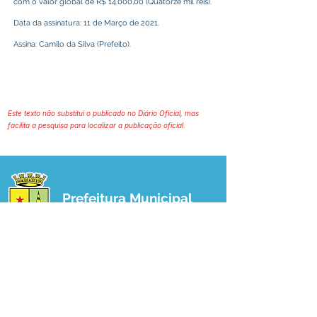
com o valor global de R$ 14.000,00 (Quatorze mil reis).
Data da assinatura: 11 de Março de 2021.
Assina: Camilo da Silva (Prefeito).
Este texto não substitui o publicado no Diário Oficial, mas
facilita a pesquisa para localizar a publicação oficial.
Prefeitura Municipal
de Plácido de Castro
Poder Executivo
SERVIÇO DE ATENDIMENTO AO 
CIDADÃO (SIC) E OUVIDORIA
Prefeitura de Plácido de Castro - Estado 