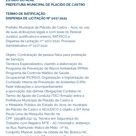
ESTADO DO ACRE
PREFEITURA MUNICIPAL DE PLACIDO DE CASTRO
TERMO DE RATIFICAÇÃO
DISPENSA DE LICITAÇÃO Nº 007/2021
Prefeito Municipal de Plácido de Castro - Acre, no uso
de suas atribuições legais e com base no Parecer
Jurídico, justificativa e anexos, RATIFICO a
Dispensa de Licitação n.º 007/2021, Processo
Administrativo nº 027/2021
Objeto: Contratação de pessoa física para prestação
de Serviços
Técnicos Especializados, visando a elaboração do
Programa de Prevenção de Riscos Ambientais (PPRA);
Programa de Controle Médico de Saúde
Ocupacional (PCMSO); Organização e Implantação da
Comissão Interna de Prevenção de Acidentes (CIPA);
Fazer indicações o acompanhamento
e aprovação das demais Obrigações Contidas no
Termo de Ajuste de Conduta (TAC) firmado entre a
Prefeitura Municipal de Plácido de Castro e
o Ministério Público do Estado do Acre, no município
de Plácido de Castro e ADJUDICO o objeto a Srª Anna
Paula Lima de Mesquita, inscrito no
CPF:
339.988.252-15
, Técnico em Segurança do
Trabalho com Registro MTE - AC/000058.2, endereço
na Rua: Raimundo Matos de Melo , nº 61,
Conjunto Manoel Julião na cidade de Rio Branco/AC,