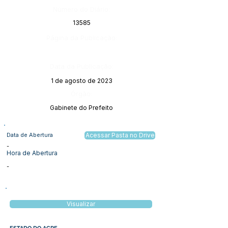
Número do Diário:
13585
Página da Publicação:
Data da Publicação:
1 de agosto de 2023
Órgão:
Gabinete do Prefeito
Data de Abertura
Acessar Pasta no Drive
-
Hora de Abertura
-
Visualizar