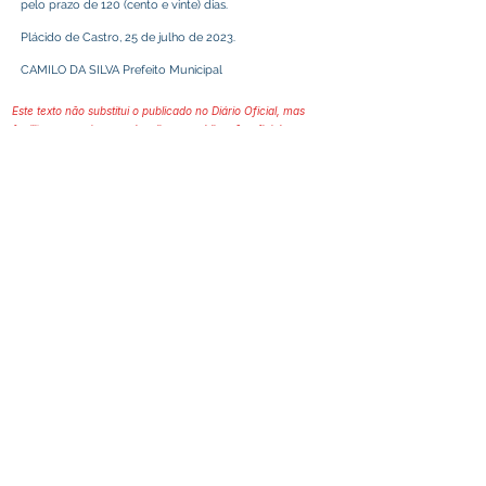
pelo prazo de 120 (cento e vinte) dias.
Plácido de Castro, 25 de julho de 2023.
CAMILO DA SILVA Prefeito Municipal
Este texto não substitui o publicado no Diário Oficial, mas
facilita a pesquisa para localizar a publicação oficial.
Prefeitura Municipal
de Plácido de Castro
Poder Executivo
SERVIÇO DE ATENDIMENTO AO 
CIDADÃO (SIC) E OUVIDORIA
Prefeitura de Plácido de Castro - Estado 
do Acre
CNPJ 04.076.733/0001-60