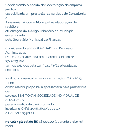
Considerando o pedido de Contratação de empresa
jurídica
especializada em prestação de serviços de Consultoria
e
Assessoria Tributária Municipal na elaboração de
revisão e
atualização do Código Tributário do município,
encaminhado
pelo Secretário Municipal de Finanças;
Considerando a REGULARIDADE do Processo
Administrativo
nº 041/2023, atestada pelo Parecer Jurídico nº
77/2023, nos
termos exigidos pela Lei n° 14.133/21 e legislação
correlata.
Ratifico a presente Dispensa de Licitação nº 11/2023,
tendo
como melhor proposta, a apresentada pela prestadora
de
serviços MANTOVANI SOCIEDADE INDIVIDUAL DE
ADVOCACIA,
pessoa jurídica de direito privado,
inscrita no CNPJ:
45.967.654
/0001-27
e OAB/AC: 0392ESC,
no valor global de R$
48.000,00 (quarenta e oito mil
reais)