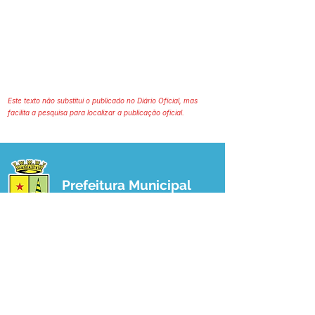
Este texto não substitui o publicado no Diário Oficial, mas
facilita a pesquisa para localizar a publicação oficial.
Prefeitura Municipal
de Plácido de Castro
Poder Executivo
SERVIÇO DE ATENDIMENTO AO 
CIDADÃO (SIC) E OUVIDORIA
Prefeitura de Plácido de Castro - Estado 
do Acre