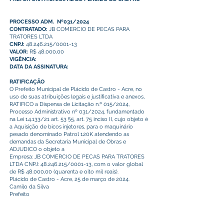
PROCESSO ADM. Nº031/2024
CONTRATADO:
JB COMERCIO DE PECAS PARA
TRATORES LTDA
CNPJ:
48.246.215
/0001-13
VALOR:
R$ 48.000,00
VIGÊNCIA:
DATA DA ASSINATURA:
RATIFICAÇÃO
O Prefeito Municipal de Plácido de Castro - Acre, no
uso de suas atribuições legais e justificativa e anexos,
RATIFICO a Dispensa de Licitação n.º 015/2024,
Processo Administrativo nº 031/2024, fundamentado
na Lei 14.133/21 art. 53 §5, art. 75 inciso II, cujo objeto é
a Aquisição de bicos injetores, para o maquinário
pesado denominado Patrol 120K atendendo as
demandas da Secretaria Municipal de Obras e
ADJUDICO o objeto a
Empresa: JB COMERCIO DE PECAS PARA TRATORES
LTDA CNPJ:
48.246.215
/0001-13, com o valor global
de R$ 48.000,00 (quarenta e oito mil reais).
Plácido de Castro - Acre, 25 de março de 2024.
Camilo da Silva
Prefeito