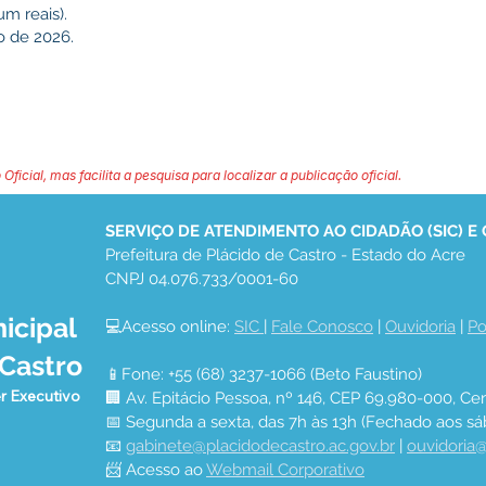
um reais).
o de 2026.
 Oficial, mas facilita a pesquisa para localizar a publicação oficial.
SERVIÇO DE ATENDIMENTO AO CIDADÃO (SIC) E
Prefeitura de Plácido de Castro - Estado do Acre
CNPJ 04.076.733/0001-60
icipal
💻Acesso online: 
SIC 
| 
Fale Conosco
 | 
Ouvidoria
 | 
Po
 Castro
📱Fone: +55 (68) 3237-1066 (Beto Faustino)
r Executivo
🏢 Av. Epitácio Pessoa, nº 146, CEP 69.980-000, Cen
📅 Segunda a sexta, das 7h às 13h (Fechado aos sá
📧 
gabinete@placidodecastro.ac.gov.br
 | 
ouvidoria@
📨 Acesso ao 
Webmail Corporativo