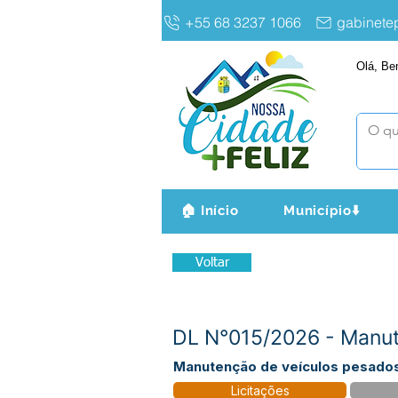
+55 68 3237 1066
gabinet
Olá, Be
🏠 Início
Município⬇️
Voltar
DL N°015/2026 - Manut
Manutenção de veículos pesados
Licitações