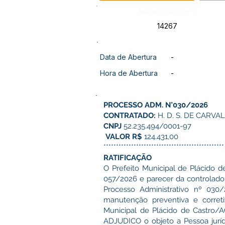
Número do Diário:
14267
Data de Abertura
-
Hora de Abertura
-
PROCESSO ADM. N°030/2026
CONTRATADO:
H. D. S. DE CARVA
CNPJ
52.235.494/0001-97
VALOR R$
124.431,00
************************************************
RATIFICAÇÃO
O Prefeito Municipal de Plácido d
057/2026 e parecer da controladori
Processo Administrativo nº 030
manutenção preventiva e corret
Municipal de Plácido de Castro/
ADJUDICO o objeto a Pessoa juríd