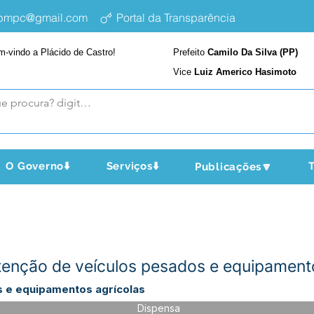
epmpc@gmail.com
Portal da Transparência
m-vindo a Plácido de Castro!
Prefeito
Camilo Da Silva (PP)
Vice
Luiz Americo Hasimoto
O Governo⬇️
Serviços⬇️
T
Publicações🔽
enção de veículos pesados e equipamento
 e equipamentos agrícolas
Dispensa