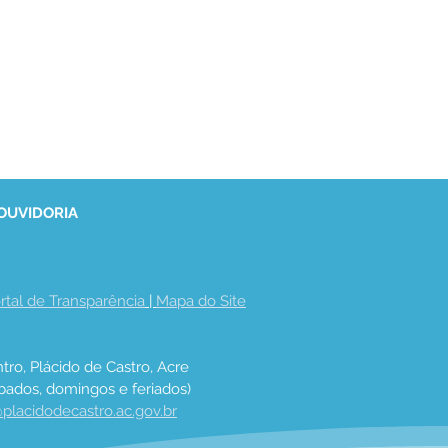
 OUVIDORIA
rtal de Transparência
 | 
Mapa do Site
tro, Plácido de Castro, Acre
bados, domingos e feriados)
placidodecastro.ac.gov.br