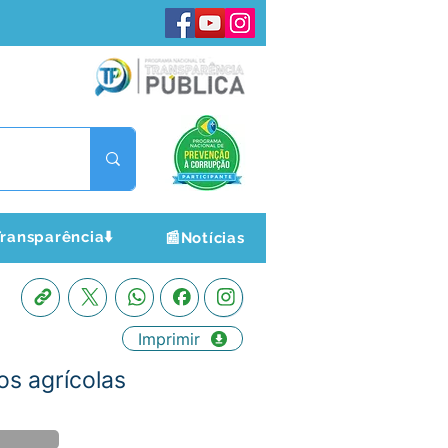
ransparência⬇️
📰Notícias
Imprimir
s agrícolas