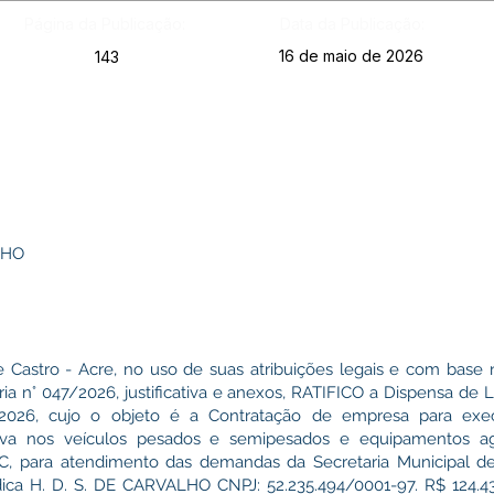
Página da Publicação:
Data da Publicação:
16 de maio de 2026
143
LHO
e Castro - Acre, no uso de suas atribuições legais e com base n
a n° 047/2026, justificativa e anexos, RATIFICO a Dispensa de L
/2026, cujo o objeto é a Contratação de empresa para exec
iva nos veículos pesados e semipesados e equipamentos agr
AC, para atendimento das demandas da Secretaria Municipal de
ica H. D. S. DE CARVALHO CNPJ: 52.235.494/0001-97. R$ 124.43