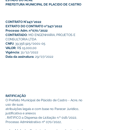
ESTADO DO ACRE
PREFEITURA MUNICIPAL DE PLACIDO DE CASTRO
CONTRATO N°247/2022
EXTRATO DO CONTRATO nº247/2022
Processo Adm. nº070/2022
CONTRATADO:
MD ENGENHARIA, PROJETOS E
CONSULTORIA LTDA
CNPJ:
39.356.925/0001-05
VALOR:
R$ 15.000,00
Vigência:
31/12/2022
Data da assinatura:
29/07/2022
RATIFICAÇÃO
O Prefeito Municipal de Plácido de Castro - Acre, no
uso de suas
atribuições legais e com base no Parecer Jurídico,
justificativa e anexos
, RATIFICO a Dispensa de Licitação n.º 018/2022,
Processo Administrativo nº 070/2022,