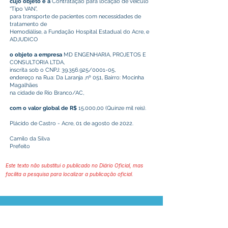
cujo objeto é a
Contratação para locação de veículo
“Tipo VAN”,
para transporte de pacientes com necessidades de
tratamento de
Hemodiálise, a Fundação Hospital Estadual do Acre, e
ADJUDICO
o objeto a empresa
MD ENGENHARIA, PROJETOS E
CONSULTORIA LTDA,
inscrita sob o CNPJ:
39.356.925
/0001-05,
endereço na Rua: Da Laranja ,nº 051, Bairro: Mocinha
Magalhães
na cidade de Rio Branco/AC,
com o valor global de R$
15.000,00 (Quinze mil reis).
Plácido de Castro - Acre, 01 de agosto de 2022.
Camilo da Silva
Prefeito
Este texto não substitui o publicado no Diário Oficial, mas
facilita a pesquisa para localizar a publicação oficial.
Prefeitura Municipal