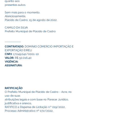
quanto aos
presentes autos.
Sem mais para o momento.
Atenciosamente,
Plácido de Castro, 15 de agosto de 2022.
CAMILO DA SILVA
Prefeito Municipal de Plácido de Castro
****************
CONTRATADO:
DOMINIO COMERCIO IMPORTAÇÃO E
EXPORTAÇÃO EIRELI
CNPJ:
17.049.042/0001-10
VALOR:
R$ 50.016,40
VIGÊNCIA:
ASSINATURA:
RATIFICAÇÃO
O Prefeito Municipal de Plácido de Castro - Acre, no
uso de suas
atribuições legais e com base no Parecer Jurídico,
justificativa e anexos,
RATIFICO a Dispensa de Licitação n.º 019/2022,
Processo Administrativo nº 072/2022,