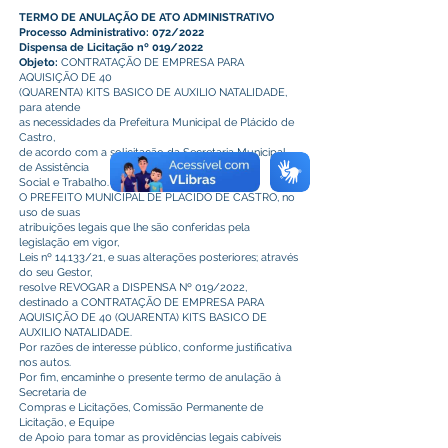
TERMO DE ANULAÇÃO DE ATO ADMINISTRATIVO
Processo Administrativo: 072/2022
Dispensa de Licitação nº 019/2022
Objeto:
CONTRATAÇÃO DE EMPRESA PARA
AQUISIÇÃO DE 40
(QUARENTA) KITS BASICO DE AUXILIO NATALIDADE,
para atende
as necessidades da Prefeitura Municipal de Plácido de
Castro,
de acordo com a solicitação da Secretaria Municipal
de Assistência
Social e Trabalho.
O PREFEITO MUNICIPAL DE PLÁCIDO DE CASTRO, no
uso de suas
atribuições legais que lhe são conferidas pela
legislação em vigor,
Leis nº 14.133/21, e suas alterações posteriores; através
do seu Gestor,
resolve REVOGAR a DISPENSA Nº 019/2022,
destinado a CONTRATAÇÃO DE EMPRESA PARA
AQUISIÇÃO DE 40 (QUARENTA) KITS BASICO DE
AUXILIO NATALIDADE.
Por razões de interesse público, conforme justificativa
nos autos.
Por fim, encaminhe o presente termo de anulação à
Secretaria de
Compras e Licitações, Comissão Permanente de
Licitação, e Equipe
de Apoio para tomar as providências legais cabíveis