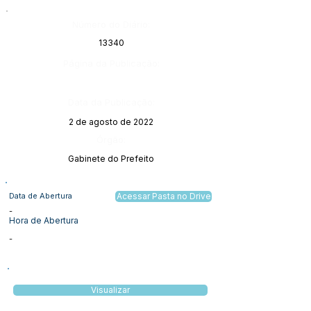
Número do Diário:
13340
Página da Publicação:
Data da Publicação:
2 de agosto de 2022
Órgão:
Gabinete do Prefeito
Data de Abertura
Acessar Pasta no Drive
-
Hora de Abertura
-
Visualizar