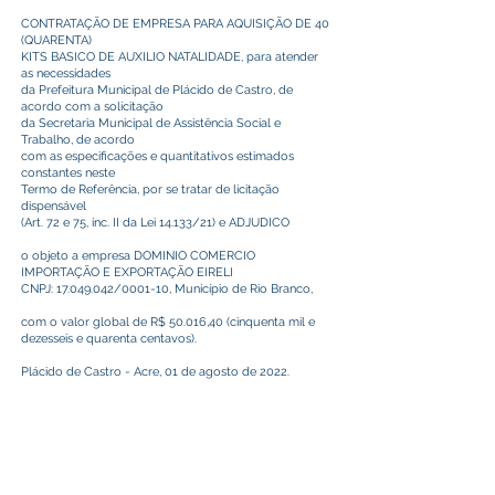
CONTRATAÇÃO DE EMPRESA PARA AQUISIÇÃO DE 40
(QUARENTA)
KITS BASICO DE AUXILIO NATALIDADE, para atender
as necessidades
da Prefeitura Municipal de Plácido de Castro, de
acordo com a solicitação
da Secretaria Municipal de Assistência Social e
Trabalho, de acordo
com as especificações e quantitativos estimados
constantes neste
Termo de Referência, por se tratar de licitação
dispensável
(Art. 72 e 75, inc. II da Lei 14.133/21) e ADJUDICO
o objeto a empresa DOMINIO COMERCIO
IMPORTAÇÃO E EXPORTAÇÃO EIRELI
CNPJ:
17.049.042
/0001-10, Município de Rio Branco,
com o valor global de R$ 50.016,40 (cinquenta mil e
dezesseis e quarenta centavos).
Plácido de Castro - Acre, 01 de agosto de 2022.
Camilo da Silva
Prefeito
Este texto não substitui o publicado no Diário Oficial, mas
facilita a pesquisa para localizar a publicação oficial.