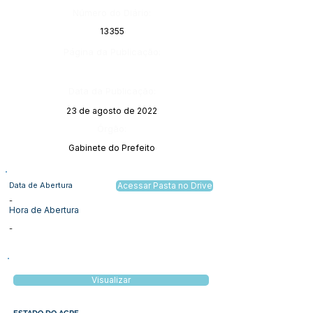
Número do Diário:
13355
Página da Publicação:
Data da Publicação:
23 de agosto de 2022
Órgão:
Gabinete do Prefeito
Data de Abertura
Acessar Pasta no Drive
-
Hora de Abertura
-
Visualizar