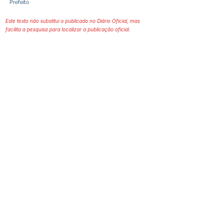
Prefeito
Este texto não substitui o publicado no Diário Oficial, mas
facilita a pesquisa para localizar a publicação oficial.
Prefeitura Municipal
de Plácido de Castro
Poder Executivo
SERVIÇO DE ATENDIMENTO AO 
CIDADÃO (SIC) E OUVIDORIA
Prefeitura de Plácido de Castro - Estado 
do Acre
CNPJ 04.076.733/0001-60
💻Acesso online: 
SIC 
| 
Fale Conosco
 | 
Ouvidoria
 | 
Portal de Transparência
 | 
Mapa do Site