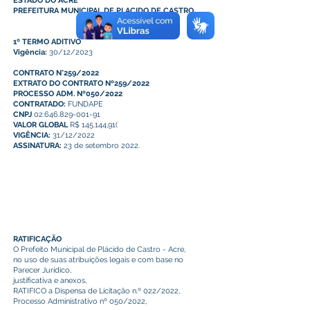
ESTADO DO ACRE
PREFEITURA MUNICIPAL DE PLACIDO DE CASTRO
1º TERMO ADITIVO
Vigência:
30/12/2023
CONTRATO N°259/2022
EXTRATO DO CONTRATO Nº259/2022
PROCESSO ADM. Nº050/2022
CONTRATADO:
FUNDAPE
CNPJ
02.646.829-001-91
VALOR GLOBAL
R$ 145.144,91(
VIGÊNCIA:
31/12/2022
ASSINATURA:
23 de setembro 2022.
RATIFICAÇÃO
O Prefeito Municipal de Plácido de Castro - Acre,
no uso de suas atribuições legais e com base no
Parecer Jurídico,
justificativa e anexos,
RATIFICO a Dispensa de Licitação n.º 022/2022,
Processo Administrativo nº 050/2022,