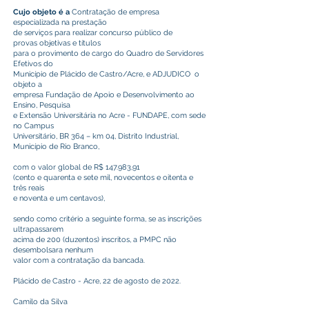
Cujo objeto é a
Contratação de empresa
especializada na prestação
de serviços para realizar concurso público de
provas objetivas e títulos
para o provimento de cargo do Quadro de Servidores
Efetivos do
Município de Plácido de Castro/Acre, e ADJUDICO o
objeto a
empresa Fundação de Apoio e Desenvolvimento ao
Ensino, Pesquisa
e Extensão Universitária no Acre - FUNDAPE, com sede
no Campus
Universitário, BR 364 – km 04, Distrito Industrial,
Município de Rio Branco,
com o valor global de R$ 147.983,91
(cento e quarenta e sete mil, novecentos e oitenta e
três reais
e noventa e um centavos),
sendo como critério a seguinte forma, se as inscrições
ultrapassarem
acima de 200 (duzentos) inscritos, a PMPC não
desembolsara nenhum
valor com a contratação da bancada.
Plácido de Castro - Acre, 22 de agosto de 2022.
Camilo da Silva